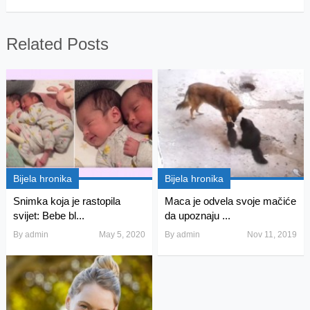
Related Posts
Bijela hronika
Bijela hronika
Snimka koja je rastopila
Maca je odvela svoje mačiće
svijet: Bebe bl...
da upoznaju ...
By
admin
May 5, 2020
By
admin
Nov 11, 2019