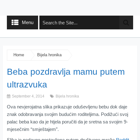
Menu
Home
Bijela hronika
Beba pozdravlja mamu putem
ultrazvuka
September 4, 2014
Bijela hronika
Ova nevjerojatna slika prikazuje oduševljenu bebu dok daje
znak odobravanja svojim budućim roditeljima. Podižući svoj
palac beba kao da je htjela poručiti da je sretna sa svojim 9-
mjesečnim “smještajem”.
Slika je nedavno postavljena putem društvene mreže
Reddit
,