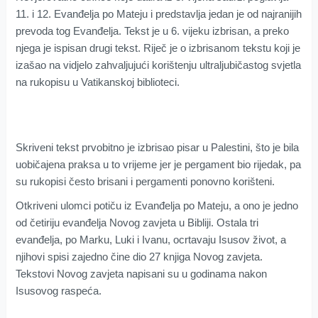
11. i 12. Evanđelja po Mateju i predstavlja jedan je od najranijih
prevoda tog Evanđelja. Tekst je u 6. vijeku izbrisan, a preko
njega je ispisan drugi tekst. Riječ je o izbrisanom tekstu koji je
izašao na vidjelo zahvaljujući korištenju ultraljubičastog svjetla
na rukopisu u Vatikanskoj biblioteci.
Skriveni tekst prvobitno je izbrisao pisar u Palestini, što je bila
uobičajena praksa u to vrijeme jer je pergament bio rijedak, pa
su rukopisi često brisani i pergamenti ponovno korišteni.
Otkriveni ulomci potiču iz Evanđelja po Mateju, a ono je jedno
od četiriju evanđelja Novog zavjeta u Bibliji. Ostala tri
evanđelja, po Marku, Luki i Ivanu, ocrtavaju Isusov život, a
njihovi spisi zajedno čine dio 27 knjiga Novog zavjeta.
Tekstovi Novog zavjeta napisani su u godinama nakon
Isusovog raspeća.