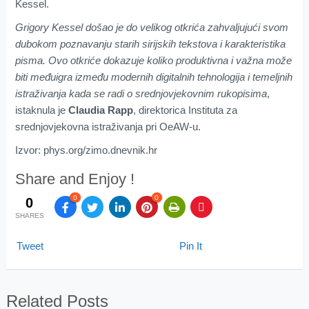
Kessel.
Grigory Kessel došao
je
do velikog otkrića zahvaljujući svom
dubokom poznavanju starih sirijskih tekstova i karakteristika
pisma. Ovo otkriće dokazuje koliko produktivna i važna može
biti međuigra između modernih digitalnih tehnologija i temeljnih
istraživanja kada se radi o srednjovjekovnim rukopisima
,
istaknula je
Claudia Rapp
, direktorica Instituta za
srednjovjekovna istraživanja pri OeAW-u.
Izvor: phys.org/zimo.dnevnik.hr
Share and Enjoy !
0
0
0
SHARES
Tweet
Pin It
Related Posts