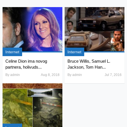
Internet
Internet
Celine Dion ima novog
Bruce Willis, Samuel L.
partnera, holivuds...
Jackson, Tom Han...
By
admin
Aug 8, 2018
By
admin
Jul 7, 2016