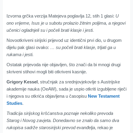
Izvorna grčka verzija Matejeva poglavlja 12, stih 1 glasi:
U
ono vrijeme, Isus je u subotu prolazio žitnim poljima, a njegovi
učenici ogladnjeli su i počeli brati klasje i jesti.
Novootkriveni sirijski prijevod uz identični prvi dio, u drugom
dijelu pak glasi ovako:
… su počeli brati klasje, trljati ga u
rukama i jesti.
Ostatak prijevoda nije objavljen, što znači da bi mnogi drugi
skriveni stihovi mogli biti otkriveni kasnije.
Grigory Kessel
, stručnjak za srednjovjekovlje s Austrijske
akademije nauka (OeAW), sada je uspio otkriti izgubljene riječi
i njegova su otkrića objavljena u časopisu
New Testament
Studies
.
Tradicija sirijskog kršćanstva poznaje nekoliko prevoda
Starog i Novog zavjeta. Donedavno se znalo da samo dva
rukopisa sadrže starosirijski prevod evanđelja
, rekao je