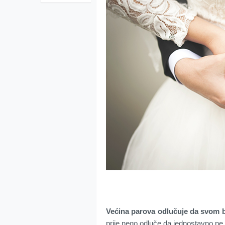
Većina parova odlučuje da svom
prije nego odluče da jednostavno ne i