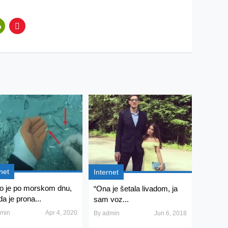
net
Internet
o je po morskom dnu,
“Ona je šetala livadom, ja
a je prona...
sam voz...
min
Apr 4, 2020
By
admin
Jun 6, 2018