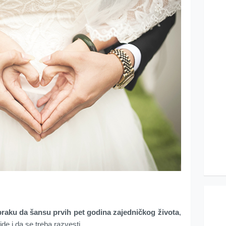
braku
da šansu prvih pet godina zajedničkog života
,
de i da se treba razvesti.