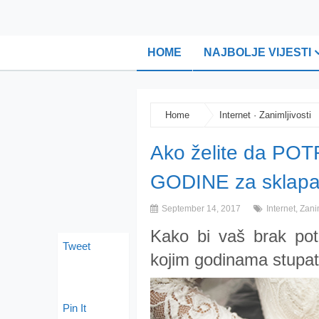
HOME
NAJBOLJE VIJESTI
Home
Internet
·
Zanimljivosti
Ako želite da PO
GODINE za sklapa
September 14, 2017
Internet
,
Zanim
Kako bi vaš brak pot
Tweet
kojim godinama stupat
Pin It