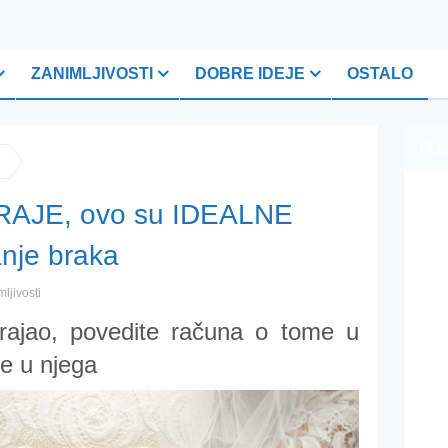
ZANIMLJIVOSTI
DOBRE IDEJE
OSTALO
PLI
TRAJE, ovo su IDEALNE
nje braka
ljivosti
rajao, povedite računa o tome u
e u njega