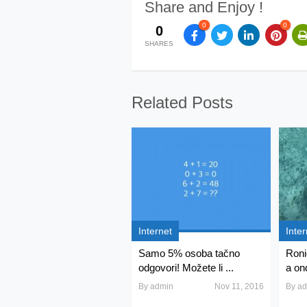
Share and Enjoy !
0
0
0
SHARES
Related Posts
Internet
Inter
Samo 5% osoba tačno
Roni
odgovori! Možete li ...
a ond
By
admin
Nov 11, 2016
By
ad