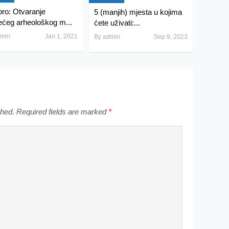
ro: Otvaranje
5 (manjih) mjesta u kojima
ećeg arheološkog m...
ćete uživati:...
min
Jan 1, 2021
By
admin
Sep 9, 2023
shed.
Required fields are marked
*