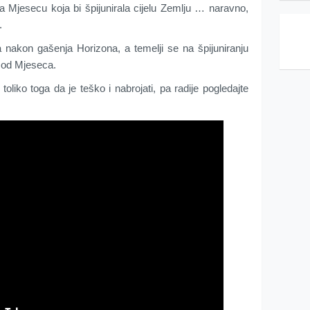
 Mjesecu koja bi špijunirala cijelu Zemlju … naravno,
.
a nakon gašenja Horizona, a temelji se na špijuniranju
u od Mjeseca.
 toliko toga da je teško i nabrojati, pa radije pogledajte