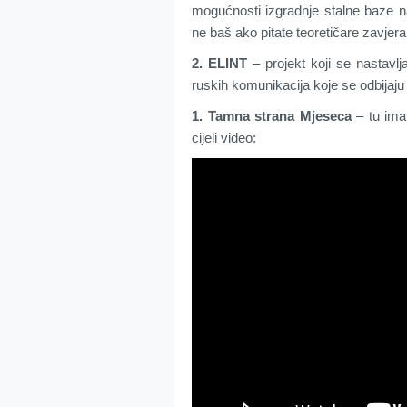
mogućnosti izgradnje stalne baze na
ne baš ako pitate teoretičare zavjera
2. ELINT
– projekt koji se nastavlj
ruskih komunikacija koje se odbijaj
1. Tamna strana Mjeseca
– tu ima
cijeli video: