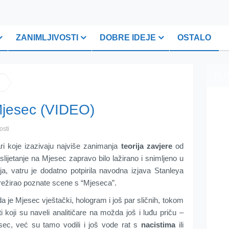
ZANIMLJIVOSTI
DOBRE IDEJE
OSTALO
PLI
 Mjesec (VIDEO)
osti
ri koje izazivaju najviše zanimanja
teorija zavjere
od
lijetanje na Mjesec zapravo bilo lažirano i snimljeno u
ja, vatru je dodatno potpirila navodna izjava Stanleya
 režirao poznate scene s “Mjeseca”.
da je Mjesec vještački, hologram i još par sličnih, tokom
 koji su naveli analitičare na možda još i luđu priču –
sec, već su tamo vodili i još vode rat s
nacistima
ili