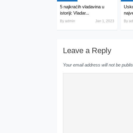
5 najkraćih vladavina u
Usko
istoriji: Vladar...
najv
By
admin
Jan 1, 2023
By
ad
Leave a Reply
Your email address will not be publi