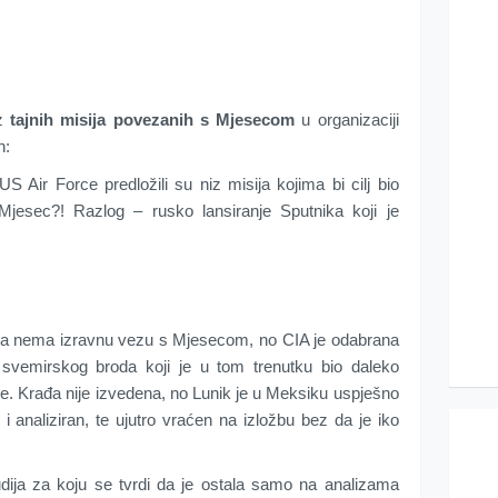
iz
tajnih misija povezanih s Mjesecom
u organizaciji
h:
S Air Force predložili su niz misija kojima bi cilj bio
jesec?! Razlog – rusko lansiranje Sputnika koji je
ja nema izravnu vezu s Mjesecom, no CIA je odabrana
 svemirskog broda koji je u tom trenutku bio daleko
e. Krađa nije izvedena, no Lunik je u Meksiku uspješno
 i analiziran, te ujutro vraćen na izložbu bez da je iko
dija za koju se tvrdi da je ostala samo na analizama