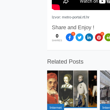
Izvor: metro-portal.rtl.hr
Share and Enjoy !
0
0
0
SHARES
Related Posts
Internet
Inter