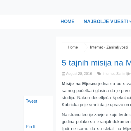
HOME
NAJBOLJE VIJESTI
Home
Internet
·
Zanimljivosti
5 tajnih misija na
August 28, 2016
Internet
,
Zanimljiv
Misije na Mjesec
jedna su od stva
samog početka i glasina da je prvo s
studiju. Nakon desetljeća špekulaci
Tweet
Kubricka prije smrti da je upravo on
Na stranu teorije zavjere koje tvrde 
godina polako su izranjali dokumenti
Pin It
ljudi ne samo da su sletali na Mje