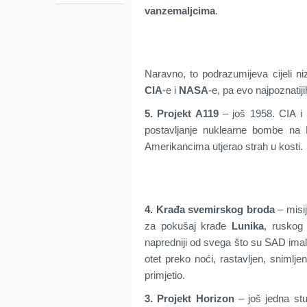
vanzemaljcima
.
Naravno, to podrazumijeva cijeli n
CIA
-e i
NASA
-e, pa evo najpoznatiji
5. Projekt A119
– još 1958. CIA i U
postavljanje nuklearne bombe na M
Amerikancima utjerao strah u kosti.
4. Krađa svemirskog broda
– misi
za pokušaj krađe
Lunika
, ruskog
napredniji od svega što su SAD imal
otet preko noći, rastavljen, snimljen
primjetio.
3. Projekt Horizon
– još jedna stu