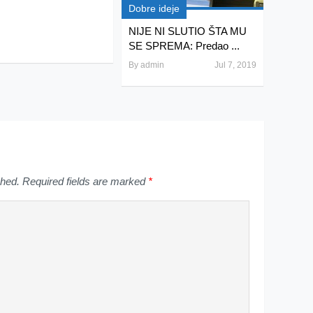
Dobre ideje
NIJE NI SLUTIO ŠTA MU
SE SPREMA: Predao ...
By
admin
Jul 7, 2019
shed.
Required fields are marked
*