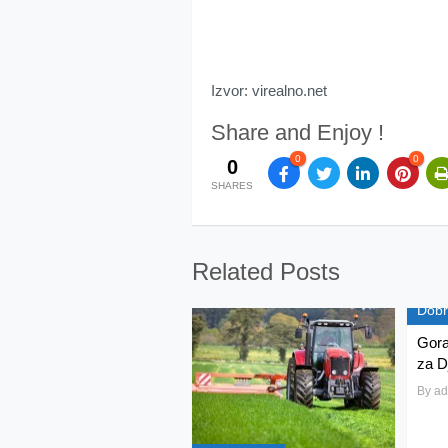
Izvor: virealno.net
Share and Enjoy !
0
0
0
SHARES
Related Posts
Dobr
Gora
za Dj
By
ad