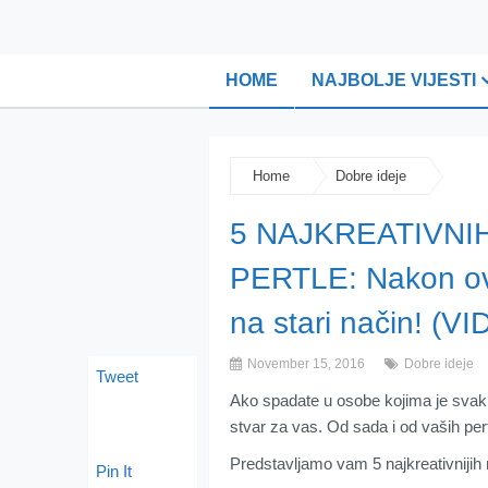
HOME
NAJBOLJE VIJESTI
Home
Dobre ideje
5 NAJKREATIVNI
PERTLE: Nakon ovo
na stari način! (V
November 15, 2016
Dobre ideje
Tweet
Ako spadate u osobe kojima je svaki 
stvar za vas. Od sada i od vaših per
Predstavljamo vam 5 najkreativnijih n
Pin It