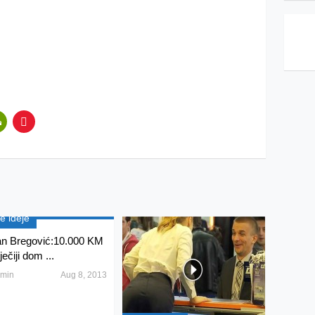
e ideje
n Bregović:10.000 KM
ečiji dom ...
min
Aug 8, 2013