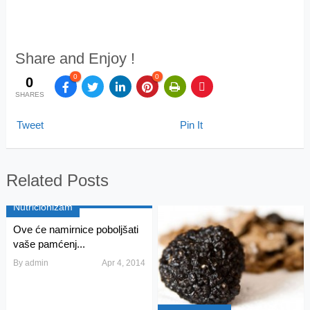
Share and Enjoy !
0
0
0
SHARES
Tweet
Pin It
Related Posts
Nutricionizam
Ove će namirnice poboljšati
vaše pamćenj...
By
admin
Apr 4, 2014