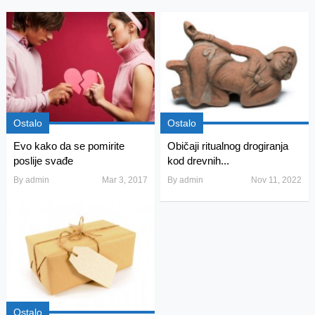
Ostalo
Ostalo
Evo kako da se pomirite
Običaji ritualnog drogiranja
poslije svađe
kod drevnih...
By
admin
Mar 3, 2017
By
admin
Nov 11, 2022
Ostalo