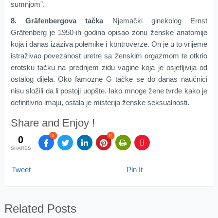
sumnjom”.
8. Gräfenbergova tačka
Njemački ginekolog Ernst
Gräfenberg je 1950-ih godina opisao zonu ženske anatomije
koja i danas izaziva polemike i kontroverze. On je u to vrijeme
istraživao povezanost uretre sa ženskim orgazmom te otkrio
erotsku tačku na prednjem zidu vagine koja je osjetljivija od
ostalog dijela. Oko famozne G tačke se do danas naučnici
nisu složili da li postoji uopšte. Iako mnoge žene tvrde kako je
definitivno imaju, ostala je misterija ženske seksualnosti.
Share and Enjoy !
0
0
0
SHARES
Tweet
Pin It
Related Posts