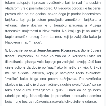
tokom autopsije i predao svešteniku koji je nad francuskim
vladarom vršio posmrtni obred. U njegovoj porodici je taj penis
proveo više od sto godina, nakon čega je prodat londonskom
knjižaru, koji ga je potom proslijedio američkom knjižaru, a
vrhunac slave doživio je u trenutku izlaganja u Muzeju
francuske umjetnosti u New Yorku. Na kraju ga je na aukciji
kupio američki urolog John Latimer, koji je zaključio kako je
Napoleon imao “malog”.
5. Lupanje po guzi Jean-Jacques Rousseaua
Bio je čuveni
filozof i književnik, ali malo ko zna da je Rousseau više od
filozofiranja i pisanja volio lupanje po zadnjici – svojoj. Još kao
dijete volio je da dobije po “guzi” ako bi nešto skrivio. U školi
mu se sviđala učiteljica, kojoj je namjerno radio svakakve
“zvrčke” kako bi ga ona potom kažnjavala. Po završetku
školovanja, tražio je druge načine da dobije svoju “dozu” pa se
tako znao gurati stražnjicom u gužvi u nadi da će ga neko
udariti po njoj. Naposlijetku je pronašao seksualnu dominu
koja mu je bez ustručavanja zadavala toliko željene udarce.