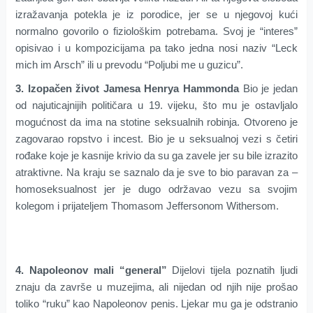
izražavanja potekla je iz porodice, jer se u njegovoj kući
normalno govorilo o fiziološkim potrebama. Svoj je “interes”
opisivao i u kompozicijama pa tako jedna nosi naziv “Leck
mich im Arsch” ili u prevodu “Poljubi me u guzicu”.
3. Izopačen život Jamesa Henrya Hammonda
Bio je jedan
od najuticajnijih političara u 19. vijeku, što mu je ostavljalo
mogućnost da ima na stotine seksualnih robinja. Otvoreno je
zagovarao ropstvo i incest. Bio je u seksualnoj vezi s četiri
rođake koje je kasnije krivio da su ga zavele jer su bile izrazito
atraktivne. Na kraju se saznalo da je sve to bio paravan za –
homoseksualnost jer je dugo održavao vezu sa svojim
kolegom i prijateljem Thomasom Jeffersonom Withersom.
4. Napoleonov mali “general”
Dijelovi tijela poznatih ljudi
znaju da završe u muzejima, ali nijedan od njih nije prošao
toliko “ruku” kao Napoleonov penis. Ljekar mu ga je odstranio