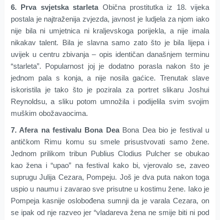
6. Prva svjetska starleta
Obična prostitutka iz 18. vijeka
postala je najtraženija zvjezda, javnost je ludjela za njom iako
nije bila ni umjetnica ni kraljevskoga porijekla, a nije imala
nikakav talent. Bila je slavna samo zato što je bila lijepa i
uvijek u centru zbivanja – opis identičan današnjem terminu
“starleta”. Popularnost joj je dodatno porasla nakon što je
jednom pala s konja, a nije nosila gaćice. Trenutak slave
iskoristila je tako što je pozirala za portret slikaru Joshui
Reynoldsu, a sliku potom umnožila i podijelila svim svojim
muškim obožavaocima.
7. Afera na festivalu Bona Dea
Bona Dea bio je festival u
antičkom Rimu komu su smele prisustvovati samo žene.
Jednom prilikom tribun Publius Clodius Pulcher se obukao
kao žena i “upao” na festival kako bi, vjerovalo se, zaveo
suprugu Julija Cezara, Pompeju. Još je dva puta nakon toga
uspio u naumu i zavarao sve prisutne u kostimu žene. Iako je
Pompeja kasnije oslobođena sumnji da je varala Cezara, on
se ipak od nje razveo jer “vladareva žena ne smije biti ni pod