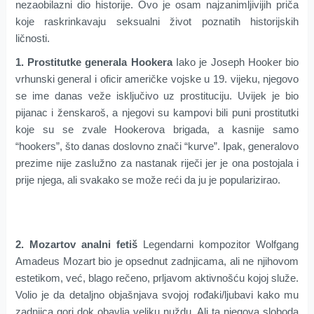
nezaobilazni dio historije. Ovo je osam najzanimljivijih priča
koje raskrinkavaju seksualni život poznatih historijskih
ličnosti.
1.
Prostitutke generala Hookera
Iako je Joseph Hooker bio
vrhunski general i oficir američke vojske u 19. vijeku, njegovo
se ime danas veže isključivo uz prostituciju. Uvijek je bio
pijanac i ženskaroš, a njegovi su kampovi bili puni prostitutki
koje su se zvale Hookerova brigada, a kasnije samo
“hookers”, što danas doslovno znači “kurve”. Ipak, generalovo
prezime nije zaslužno za nastanak riječi jer je ona postojala i
prije njega, ali svakako se može reći da ju je popularizirao.
2. Mozartov analni fetiš
Legendarni kompozitor Wolfgang
Amadeus Mozart bio je opsednut zadnjicama, ali ne njihovom
estetikom, već, blago rečeno, prljavom aktivnošću kojoj služe.
Volio je da detaljno objašnjava svojoj rođaki/ljubavi kako mu
zadnjica gori dok obavlja veliku nuždu. Ali ta njegova sloboda