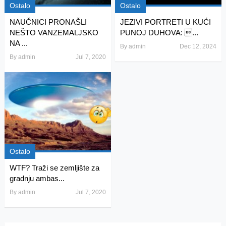
Ostalo
Ostalo
NAUČNICI PRONAŠLI
JEZIVI PORTRETI U KUĆI
NEŠTO VANZEMALJSKO
PUNOJ DUHOVA: ...
NA ...
By
admin
Dec 12, 2024
By
admin
Jul 7, 2020
Ostalo
WTF? Traži se zemljište za
gradnju ambas...
By
admin
Jul 7, 2020