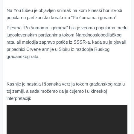
Na YouTubeu je objavljen snimak na kom kineski hor izvodi
popularnu partizansku koračnicu “Po šumama i gorama”.
Pjesma “Po šumama i gorama” bila je veoma popularna među
jugoslovenskim partizanima tokom Narodnooslobodilačkog
rata, ali melodija zapravo potiče iz SSSR-a, kada su je pjevali
pripadnici Crvene armije u Sibiru iz razdoblja Ruskog
građanskog rata.
Kasnije je nastala i španska verzija tokom građanskog rata u
toj zemlji, a sada možemo da je čujemo i u kineskoj
interpretaciji: