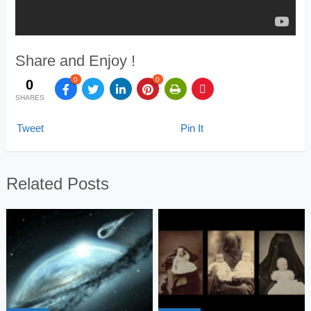
Share and Enjoy !
0
0
0
SHARES
Tweet
Pin It
Related Posts