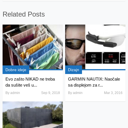
Related Posts
Dobre ideje
Dizajn
Evo zašto NIKAD ne treba
GARMIN NAUTIX: Naočale
da sušite veš u...
sa displejom za r...
By
admin
Sep 9, 2018
By
admin
Mar 3, 2016