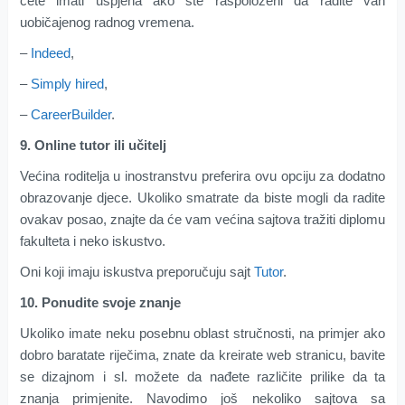
ćete imati uspjeha ako ste raspoloženi da radite van
uobičajenog radnog vremena.
–
Indeed
,
–
Simply hired
,
–
CareerBuilder
.
9. Online tutor ili učitelj
Većina roditelja u inostranstvu preferira ovu opciju za dodatno
obrazovanje djece. Ukoliko smatrate da biste mogli da radite
ovakav posao, znajte da će vam većina sajtova tražiti diplomu
fakulteta i neko iskustvo.
Oni koji imaju iskustva preporučuju sajt
Tutor
.
10. Ponudite svoje znanje
Ukoliko imate neku posebnu oblast stručnosti, na primjer ako
dobro baratate riječima, znate da kreirate web stranicu, bavite
se dizajnom i sl. možete da nađete različite prilike da ta
znanja primjenite. Navodimo još nekoliko sajtova sa