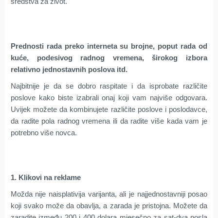
sredstva za život.
Prednosti rada preko interneta su brojne, poput rada od
kuće, podesivog radnog vremena, širokog izbora
relativno jednostavnih poslova itd.
Najbitnije je da se dobro raspitate i da isprobate različite
poslove kako biste izabrali onaj koji vam najviše odgovara.
Uvijek možete da kombinujete različite poslove i poslodavce,
da radite pola radnog vremena ili da radite više kada vam je
potrebno više novca.
1. Klikovi na reklame
Možda nije naisplativija varijanta, ali je najjednostavniji posao
koji svako može da obavlja, a zarada je pristojna. Možete da
zaradite između 200 i 400 dolara mjesečno za sat-dva posla