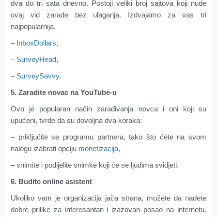
dva do tri sata dnevno. Postoji veliki broj sajtova koji nude
ovaj vid zarade bez ulaganja. Izdvajamo za vas tri
najpopularnija.
–
InboxDollars
,
–
SurveyHead
,
–
SurveySavvy
.
5. Zaradite novac na YouTube-u
Ovo je popularan način zarađivanja novca i oni koji su
upućeni, tvrde da su dovoljna dva koraka:
– priključite se programu partnera, tako što ćete na svom
nalogu izabrati opciju
monetizacija
,
– snimite i podijelite snimke koji će se ljudima svidjeti.
6. Budite online asistent
Ukoliko vam je organizacija jača strana, možete da nađete
dobre prilike za interesantan i izazovan posao na internetu.