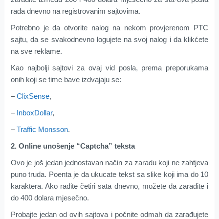
rada dnevno na registrovanim sajtovima.
Potrebno je da otvorite nalog na nekom provjerenom PTC
sajtu, da se svakodnevno logujete na svoj nalog i da klikćete
na sve reklame.
Kao najbolji sajtovi za ovaj vid posla, prema preporukama
onih koji se time bave izdvajaju se:
–
ClixSense
,
–
InboxDollar
,
–
Traffic Monsson
.
2. Online unošenje “Captcha” teksta
Ovo je još jedan jednostavan način za zaradu koji ne zahtjeva
puno truda. Poenta je da ukucate tekst sa slike koji ima do 10
karaktera. Ako radite četiri sata dnevno, možete da zaradite i
do 400 dolara mjesečno.
Probajte jedan od ovih sajtova i počnite odmah da zarađujete