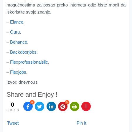
mogućnostima za posao preko interneta gdje biste mogli da
iskoristite svoje znanje.
–
Elance
,
–
Guru
,
–
Behance
,
–
Backdoorjobs
,
–
Flexprofessionalsllc
,
–
Flexjobs
.
Izvor: dnevno.rs
Share and Enjoy !
0
0
0
SHARES
Tweet
Pin It