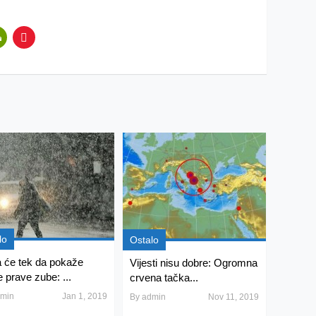
lo
Ostalo
 će tek da pokaže
Vijesti nisu dobre: Ogromna
e prave zube: ...
crvena tačka...
min
Jan 1, 2019
By
admin
Nov 11, 2019