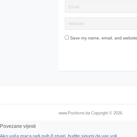
Save my name, email, and website 
www.Pozitivno.ba
Copyright © 2026.
Povezane vijesti
Ako vaša maca radi ovih 6 stvari, budite sigurni da vas voli