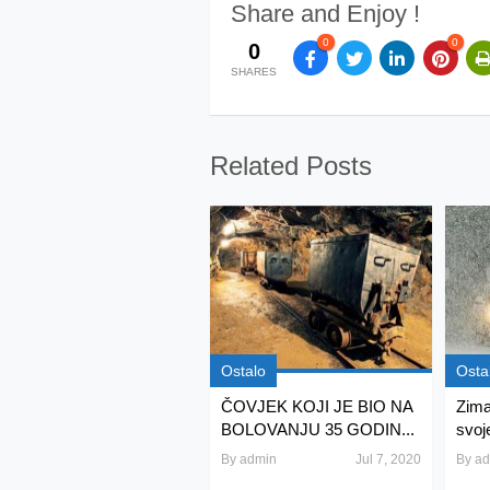
Share and Enjoy !
0
0
0
SHARES
Related Posts
Ostalo
Osta
ČOVJEK KOJI JE BIO NA
Zima
BOLOVANJU 35 GODIN...
svoj
By
admin
Jul 7, 2020
By
ad