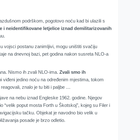
vazdušnom podrškom, pogotovo noću kad bi ulazili s
e i neidentifikovane letjelice iznad demilitarizovanih
uu.
 vojsci postanu zanimljivi, mogu uništiti svačiju
ještaje na dnevnoj bazi, pet godina nakon susreta NLO-a
čana. Nismo ih zvali NLO-ima.
Zvali smo ih
i bi viđeni jedino noću na određenim mjestima, tokom
eagovali, znalo je tu biti i paljbe …
pojave na nebu iznad Engleske 1962. godine. Njegov
io “velik poput mosta Forth u Škotskoj”, kojeg su Filer i
avigacijsku tačku. Objekat je navodno bio velik u
ižavanja posade je brzo odletio.