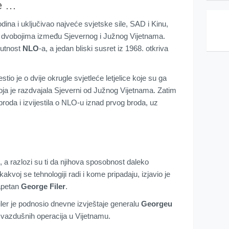
ce …
odina i uključivao najveće svjetske sile, SAD i Kinu,
u dvobojima između Sjevernog i Južnog Vijetnama.
sutnost
NLO
-a, a jedan bliski susret iz 1968. otkriva
jestio je o dvije okrugle svjetleće letjelice koje su ga
koja je razdvajala Sjeverni od Južnog Vijetnama. Zatim
broda i izvijestila o NLO-u iznad prvog broda, uz
, a razlozi su ti da njihova sposobnost daleko
akvoj se tehnologiji radi i kome pripadaju, izjavio je
kapetan
George Filer
.
er je podnosio dnevne izvještaje generalu
Georgeu
vazdušnih operacija u Vijetnamu.