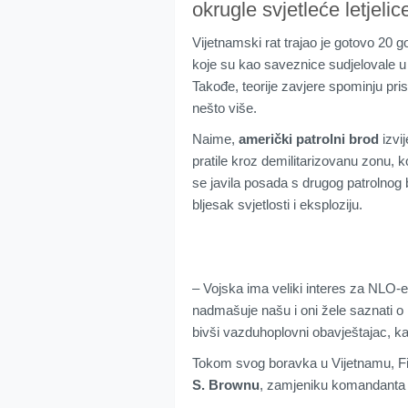
okrugle svjetleće letjeli
Vijetnamski rat trajao je gotovo 20 g
koje su kao saveznice sudjelovale 
Takođe, teorije zavjere spominju pri
nešto više.
Naime,
američki patrolni brod
izvi
pratile kroz demilitarizovanu zonu, 
se javila posada s drugog patrolnog 
bljesak svjetlosti i eksploziju.
– Vojska ima veliki interes za NLO-e
nadmašuje našu i oni žele saznati o k
bivši vazduhoplovni obavještajac, 
Tokom svog boravka u Vijetnamu, Fil
S. Brownu
, zamjeniku komandanta 