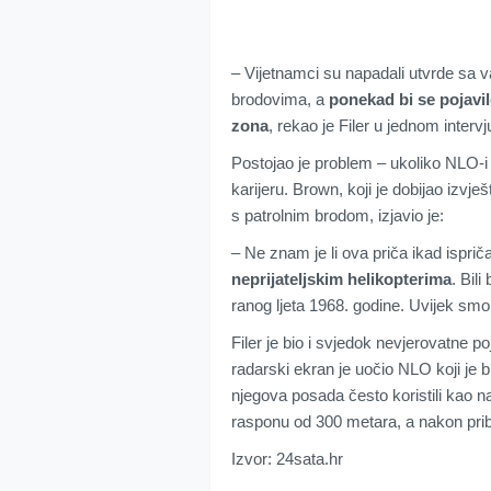
– Vijetnamci su napadali utvrde sa 
brodovima, a
ponekad bi se pojavil
zona
, rekao je Filer u jednom intervj
Postojao je problem – ukoliko NLO-i u
karijeru. Brown, koji je dobijao izv
s patrolnim brodom, izjavio je:
– Ne znam je li ova priča ikad ispri
neprijateljskim helikopterima
. Bil
ranog ljeta 1968. godine. Uvijek smo r
Filer je bio i svjedok nevjerovatne 
radarski ekran je uočio NLO koji je b
njegova posada često koristili kao n
rasponu od 300 metara, a nakon pribl
Izvor: 24sata.hr