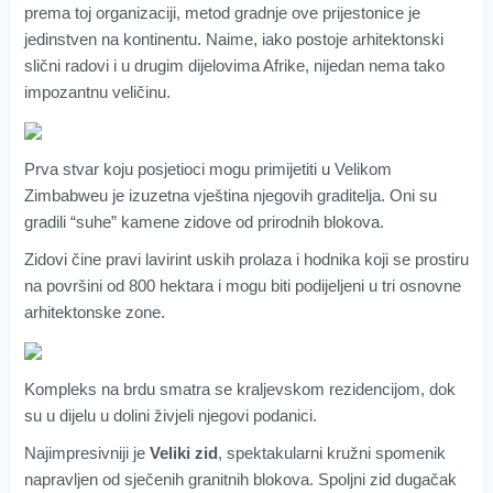
prema toj organizaciji, metod gradnje ove prijestonice je
jedinstven na kontinentu. Naime, iako postoje arhitektonski
slični radovi i u drugim dijelovima Afrike, nijedan nema tako
impozantnu veličinu.
Prva stvar koju posjetioci mogu primijetiti u Velikom
Zimbabweu je izuzetna vještina njegovih graditelja. Oni su
gradili “suhe” kamene zidove od prirodnih blokova.
Zidovi čine pravi lavirint uskih prolaza i hodnika koji se prostiru
na površini od 800 hektara i mogu biti podijeljeni u tri osnovne
arhitektonske zone.
Kompleks na brdu smatra se kraljevskom rezidencijom, dok
su u dijelu u dolini živjeli njegovi podanici.
Najimpresivniji je
Veliki zid
, spektakularni kružni spomenik
napravljen od sječenih granitnih blokova. Spoljni zid dugačak