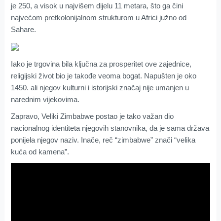
je 250, a visok u najvišem dijelu 11 metara, što ga čini
najvećom pretkolonijalnom strukturom u Africi južno od
Sahare.
Iako je trgovina bila ključna za prosperitet ove zajednice,
religijski život bio je takođe veoma bogat. Napušten je oko
1450. ali njegov kulturni i istorijski značaj nije umanjen u
narednim vijekovima.
Zapravo, Veliki Zimbabwe postao je tako važan dio
nacionalnog identiteta njegovih stanovnika, da je sama država
ponijela njegov naziv. Inače, reč “zimbabwe” znači “velika
kuća od kamena”.