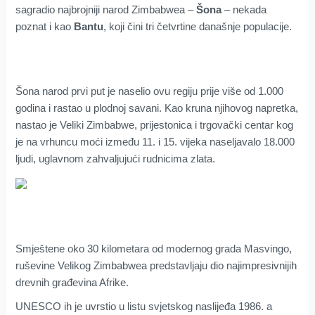
sagradio najbrojniji narod Zimbabwea –
Šona
– nekada
poznat i kao
Bantu
, koji čini tri četvrtine današnje populacije.
Šona narod prvi put je naselio ovu regiju prije više od 1.000
godina i rastao u plodnoj savani. Kao kruna njihovog napretka,
nastao je Veliki Zimbabwe, prijestonica i trgovački centar kog
je na vrhuncu moći između 11. i 15. vijeka naseljavalo 18.000
ljudi, uglavnom zahvaljujući rudnicima zlata.
Smještene oko 30 kilometara od modernog grada Masvingo,
ruševine Velikog Zimbabwea predstavljaju dio najimpresivnijih
drevnih građevina Afrike.
UNESCO ih je uvrstio u listu svjetskog naslijeđa 1986. a