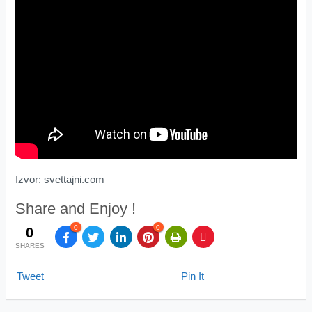
Izvor: svettajni.com
Share and Enjoy !
0
0
0
SHARES
Tweet
Pin It