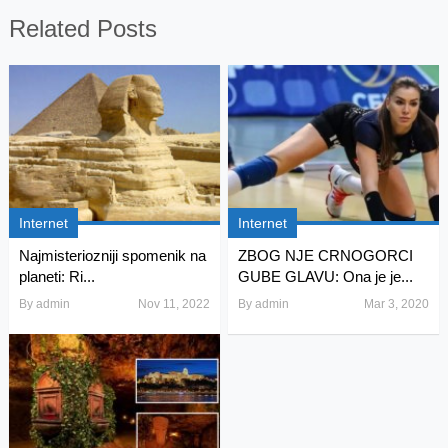
Related Posts
Internet
Internet
Najmisteriozniji spomenik na
ZBOG NJE CRNOGORCI
planeti: Ri...
GUBE GLAVU: Ona je je...
By
admin
Nov 11, 2022
By
admin
Mar 3, 2020