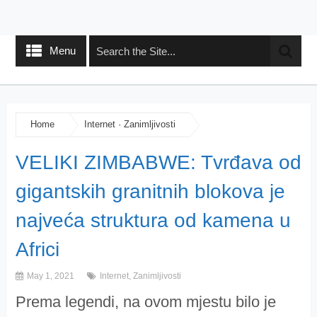
Menu
Home
Internet
·
Zanimljivosti
VELIKI ZIMBABWE: Tvrđava od
gigantskih granitnih blokova je
najveća struktura od kamena u
Africi
May 1, 2021
Internet
,
Zanimljivosti
Prema legendi, na ovom mjestu bilo je