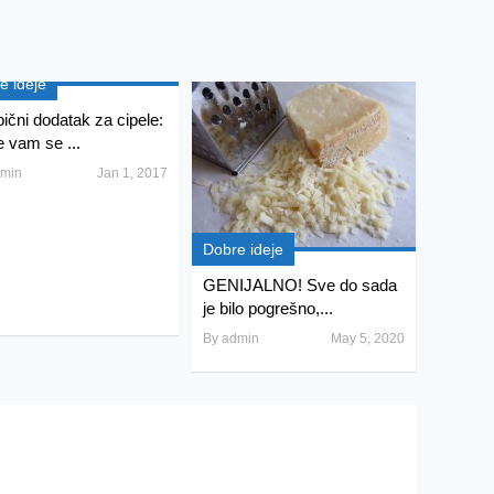
e ideje
ični dodatak za cipele:
 vam se ...
min
Jan 1, 2017
Dobre ideje
GENIJALNO! Sve do sada
je bilo pogrešno,...
By
admin
May 5, 2020