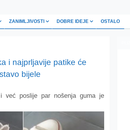
ZANIMLJIVOSTI
DOBRE IDEJE
OSTALO
PLI
 i najprljavije patike će
stavo bijele
 i već poslije par nošenja guma je