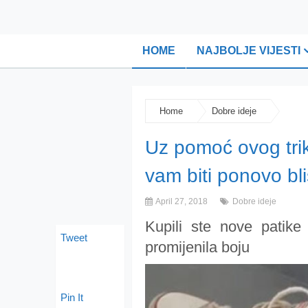
HOME
NAJBOLJE VIJESTI
Home
Dobre ideje
Uz pomoć ovog trika
vam biti ponovo bli
April 27, 2018
Dobre ideje
Kupili ste nove patike
Tweet
promijenila boju
Pin It