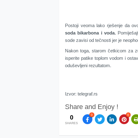
Postoji veoma lako rješenje da ovo
soda bikarbona i voda.
Pomiješajt
sode zavisi od tečnosti jer je neopho
Nakon toga, starom četkicom za zube
isperite patike toplom vodom i osta
oduševljeni rezultatom.
Izvor: telegraf.rs
Share and Enjoy !
0
0
0
SHARES