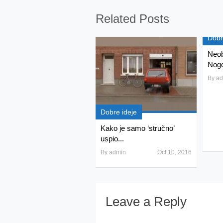
Related Posts
Dobr
Neob
Noge
By
ad
Dobre ideje
Kako je samo ‘stručno’
uspio...
By
admin
Oct 10, 2016
Leave a Reply