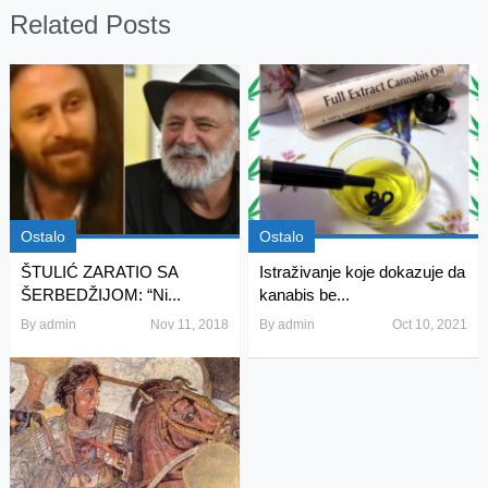
Related Posts
Ostalo
Ostalo
ŠTULIĆ ZARATIO SA
Istraživanje koje dokazuje da
ŠERBEDŽIJOM: “Ni...
kanabis be...
By
admin
Nov 11, 2018
By
admin
Oct 10, 2021