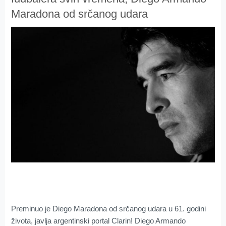
Maradona od srčanog udara
Preminuo je Diego Maradona od srčanog udara u 61. godini
života, javlja argentinski portal Clarin! Diego Armando