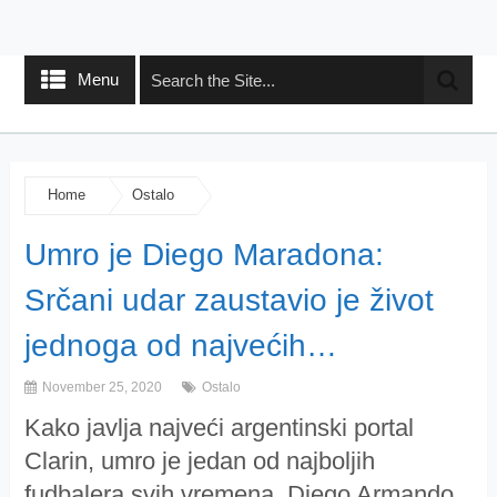
Menu
Home
Ostalo
Umro je Diego Maradona:
Srčani udar zaustavio je život
jednoga od najvećih…
November 25, 2020
Ostalo
Kako javlja najveći argentinski portal
Clarin, umro je jedan od najboljih
fudbalera svih vremena, Diego Armando