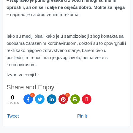
– Napravio je puno grešaka u životu i mnogi su mu ih
oprostili, ali on se i dalje ne osjeća dobro. Molite za njega
– napisao je na društvenim mrežama.
Iako su mediji pisali kako je u samoizolaciji zbog kontakta sa
osobama zaraženim koronavirusom, doktori su to opovrgnuli i
rekli kako njegovo zdravstveno stanje, barem ovo u
posljednjim trenucima njegovog života, nema veze s
koronavirusom.
Izvor: vecernji.hr
Share and Enjoy !
0
0
0
SHARES
Tweet
Pin It