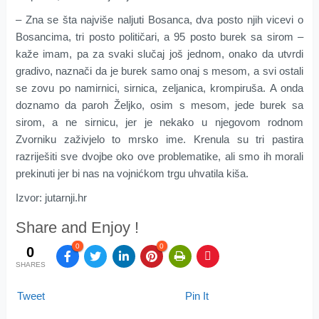
– Zna se šta najviše naljuti Bosanca, dva posto njih vicevi o
Bosancima, tri posto političari, a 95 posto burek sa sirom –
kaže imam, pa za svaki slučaj još jednom, onako da utvrdi
gradivo, naznači da je burek samo onaj s mesom, a svi ostali
se zovu po namirnici, sirnica, zeljanica, krompiruša. A onda
doznamo da paroh Željko, osim s mesom, jede burek sa
sirom, a ne sirnicu, jer je nekako u njegovom rodnom
Zvorniku zaživjelo to mrsko ime. Krenula su tri pastira
razriješiti sve dvojbe oko ove problematike, ali smo ih morali
prekinuti jer bi nas na vojnićkom trgu uhvatila kiša.
Izvor: jutarnji.hr
Share and Enjoy !
0
0
0
SHARES
Tweet
Pin It