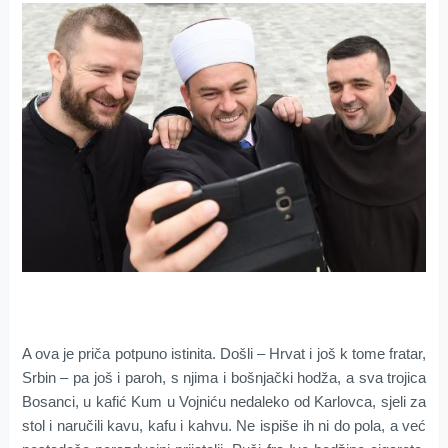
A ova je priča potpuno istinita. Došli – Hrvat i još k tome fratar,
Srbin – pa još i paroh, s njima i bošnjački hodža, a sva trojica
Bosanci, u kafić Kum u Vojniću nedaleko od Karlovca, sjeli za
stol i naručili kavu, kafu i kahvu. Ne ispiše ih ni do pola, a već