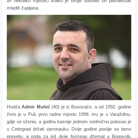
tih nekoliko mjeseci koliko je ovdje odselilo se petnaestak
mladih župljana.
Hodža
Admir Muhić
(40) je iz Busovače, a od 1992. godine
živio je u Puli, prvo radno mjesto 1998. mu je u Varaždinu,
gdje se oženio, a godinu kasnije jednom sedmično putovao je
u Cetingrad držati vjeronauku. Dvije godine poslije se tamo
preselio, a onda za još dvije formirao džemat u Bogovolji,