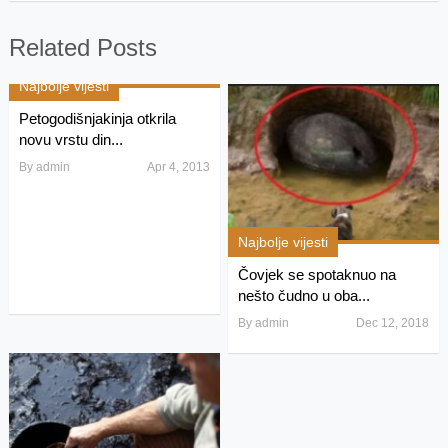
Related Posts
Najbolje vijesti
Petogodišnjakinja otkrila
novu vrstu din...
By
admin
Apr 4, 2013
Najbolje vijesti
Čovjek se spotaknuo na
nešto čudno u oba...
By
admin
Dec 12, 2018