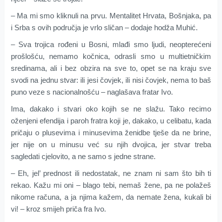
– Ma mi smo kliknuli na prvu. Mentalitet Hrvata, Bošnjaka, pa
i Srba s ovih područja je vrlo sličan – dodaje hodža Muhić.
– Sva trojica rođeni u Bosni, mlađi smo ljudi, neopterećeni
prošlošću, nemamo kočnica, odrasli smo u multietničkim
sredinama, ali i bez obzira na sve to, opet se na kraju sve
svodi na jednu stvar: ili jesi čovjek, ili nisi čovjek, nema to baš
puno veze s nacionalnošću – naglašava fratar Ivo.
Ima, dakako i stvari oko kojih se ne slažu. Tako recimo
oženjeni efendija i paroh fratra koji je, dakako, u celibatu, kada
pričaju o plusevima i minusevima ženidbe tješe da ne brine,
jer nije on u minusu već su njih dvojica, jer stvar treba
sagledati cjelovito, a ne samo s jedne strane.
– Eh, jel’ prednost ili nedostatak, ne znam ni sam što bih ti
rekao. Kažu mi oni – blago tebi, nemaš žene, pa ne polažeš
nikome računa, a ja njima kažem, da nemate žena, kukali bi
vi! – kroz smijeh priča fra Ivo.