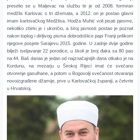
preselio se u Maljevac na službu te je od 2008. formiran
medžlis Karlovac s tri džemata, a 2012. on je postao glavni
imam karlovačkog Medžlisa. Hodža Muhić voli pisati pjesme,
nekoliko zbirki je i ukoričio, a široj javnosti postao je poznat
nakon toplog i dirljivog pisma dobrodošlice papi Franji prilikom
njegove posjete Sarajevu 2015. godine. U zadnje dvije godine
bilježi iseljavanje 22 porodice, u školi je broj đaka sa 80 pao
na 44. Baš danas je jedan od najznačajnijih dana otkako je na
Kordunu, na mezarju u Širokoj Rijeci imat će svečano
otvorenje gasulhane, a potom u Bogovolji svečanost otvaranja
novoizgrađene džamije, prve u Karlovačkoj županiji, a četvrte
u Hrvatskoj.