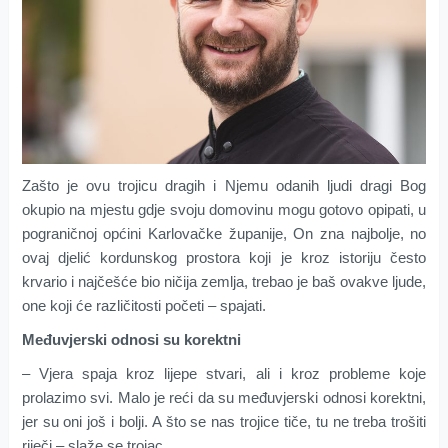
Zašto je ovu trojicu dragih i Njemu odanih ljudi dragi Bog
okupio na mjestu gdje svoju domovinu mogu gotovo opipati, u
pograničnoj općini Karlovačke županije, On zna najbolje, no
ovaj djelić kordunskog prostora koji je kroz istoriju često
krvario i najčešće bio ničija zemlja, trebao je baš ovakve ljude,
one koji će različitosti početi – spajati.
Međuvjerski odnosi su korektni
– Vjera spaja kroz lijepe stvari, ali i kroz probleme koje
prolazimo svi. Malo je reći da su međuvjerski odnosi korektni,
jer su oni još i bolji. A što se nas trojice tiče, tu ne treba trošiti
riječi – slaže se trojac.