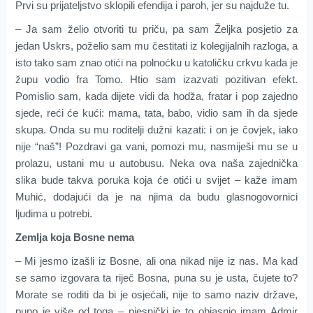
Prvi su prijateljstvo sklopili efendija i paroh, jer su najduže tu.
– Ja sam želio otvoriti tu priču, pa sam Željka posjetio za
jedan Uskrs, poželio sam mu čestitati iz kolegijalnih razloga, a
isto tako sam znao otići na polnoćku u katoličku crkvu kada je
župu vodio fra Tomo. Htio sam izazvati pozitivan efekt.
Pomislio sam, kada dijete vidi da hodža, fratar i pop zajedno
sjede, reći će kući: mama, tata, babo, vidio sam ih da sjede
skupa. Onda su mu roditelji dužni kazati: i on je čovjek, iako
nije “naš”! Pozdravi ga vani, pomozi mu, nasmiješi mu se u
prolazu, ustani mu u autobusu. Neka ova naša zajednička
slika bude takva poruka koja će otići u svijet – kaže imam
Muhić, dodajući da je na njima da budu glasnogovornici
ljudima u potrebi.
Zemlja koja Bosne nema
– Mi jesmo izašli iz Bosne, ali ona nikad nije iz nas. Ma kad
se samo izgovara ta riječ Bosna, puna su je usta, čujete to?
Morate se roditi da bi je osjećali, nije to samo naziv države,
puno je više od toga – pjesnički je to objasnio imam Admir