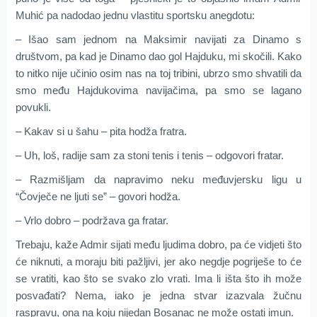
Muhić pa nadodao jednu vlastitu sportsku anegdotu:
– Išao sam jednom na Maksimir navijati za Dinamo s
društvom, pa kad je Dinamo dao gol Hajduku, mi skočili. Kako
to nitko nije učinio osim nas na toj tribini, ubrzo smo shvatili da
smo među Hajdukovima navijačima, pa smo se lagano
povukli.
– Kakav si u šahu – pita hodža fratra.
– Uh, loš, radije sam za stoni tenis i tenis – odgovori fratar.
– Razmišljam da napravimo neku međuvjersku ligu u
“Čovječe ne ljuti se” – govori hodža.
– Vrlo dobro – podržava ga fratar.
Trebaju, kaže Admir sijati među ljudima dobro, pa će vidjeti što
će niknuti, a moraju biti pažljivi, jer ako negdje pogriješe to će
se vratiti, kao što se svako zlo vrati. Ima li išta što ih može
posvađati? Nema, iako je jedna stvar izazvala žučnu
raspravu, ona na koju nijedan Bosanac ne može ostati imun.