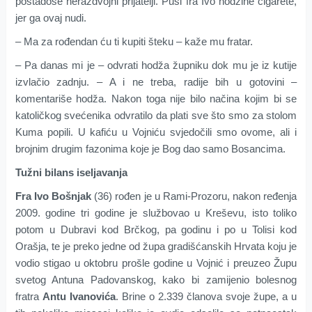
postadoše nerazdvojni prijatelji. Puši fra Ivo hodžine cigarete,
jer ga ovaj nudi.
– Ma za rođendan ću ti kupiti šteku – kaže mu fratar.
– Pa danas mi je – odvrati hodža župniku dok mu je iz kutije
izvlačio zadnju. – A i ne treba, radije bih u gotovini –
komentariše hodža. Nakon toga nije bilo načina kojim bi se
katoličkog svećenika odvratilo da plati sve što smo za stolom
Kuma popili. U kafiću u Vojniću svjedočili smo ovome, ali i
brojnim drugim fazonima koje je Bog dao samo Bosancima.
Tužni bilans iseljavanja
Fra Ivo Bošnjak
(36) rođen je u Rami-Prozoru, nakon ređenja
2009. godine tri godine je službovao u Kreševu, isto toliko
potom u Dubravi kod Brčkog, pa godinu i po u Tolisi kod
Orašja, te je preko jedne od župa gradišćanskih Hrvata koju je
vodio stigao u oktobru prošle godine u Vojnić i preuzeo Župu
svetog Antuna Padovanskog, kako bi zamijenio bolesnog
fratra
Antu Ivanovića
. Brine o 2.339 članova svoje župe, a u