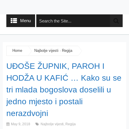
Menu
Home
Najbolje vijesti
·
Regija
UĐOŠE ŽUPNIK, PAROH I
HODŽA U KAFIĆ … Kako su se
tri mlada bogoslova doselili u
jedno mjesto i postali
nerazdvojni
May 9, 2018
Najbolje vijesti
,
Regija