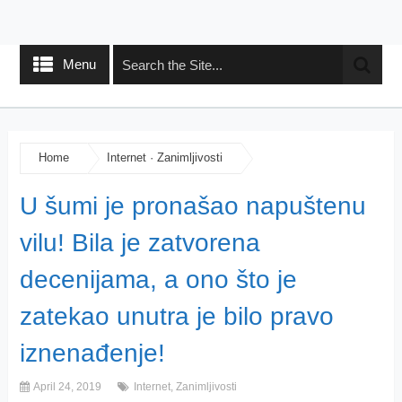
Menu
Home
Internet
·
Zanimljivosti
U šumi je pronašao napuštenu
vilu! Bila je zatvorena
decenijama, a ono što je
zatekao unutra je bilo pravo
iznenađenje!
April 24, 2019
Internet
,
Zanimljivosti