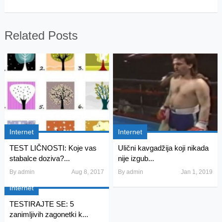
Related Posts
Internet
Internet
TEST LIČNOSTI: Koje vas
Ulični kavgadžija koji nikada
stabalce doziva?...
nije izgub...
By
admin
Aug 8, 2017
By
admin
Jan 1, 2019
Internet
TESTIRAJTE SE: 5
zanimljivih zagonetki k...