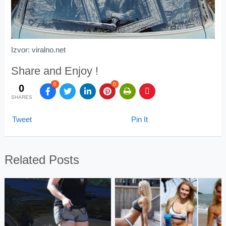
Izvor: viralno.net
Share and Enjoy !
0
0
0
SHARES
Tweet
Pin It
Related Posts