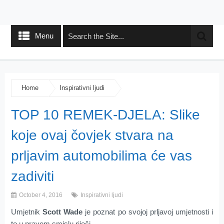
Menu
Home
Inspirativni ljudi
TOP 10 REMEK-DJELA: Slike
koje ovaj čovjek stvara na
prljavim automobilima će vas
zadiviti
October 4, 2016
Inspirativni ljudi
Umjetnik
Scott Wade
je poznat po svojoj prljavoj umjetnosti i
to u pravom smislu riječi.