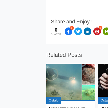
Share and Enjoy !
0
0
0
SHARES
Related Posts
Ostalo
Osta