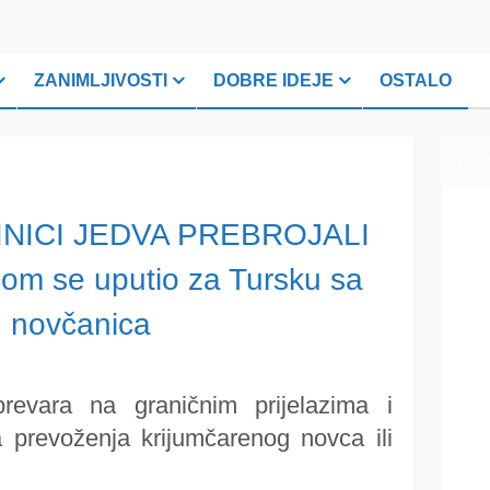
ZANIMLJIVOSTI
DOBRE IDEJE
OSTALO
PLI
INICI JEDVA PREBROJALI
m se uputio za Tursku sa
 novčanica
revara na graničnim prijelazima i
 prevoženja krijumčarenog novca ili