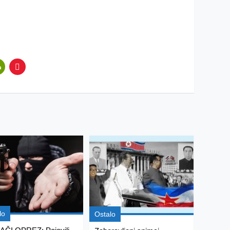
lo
Ostalo