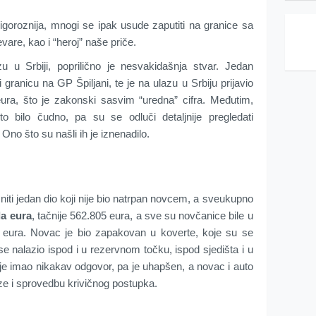
igoroznija, mnogi se ipak usude zaputiti na granice sa
vare, kao i “heroj” naše priče.
 u Srbiji, poprilično je nesvakidašnja stvar. Jedan
granicu na GP Špiljani, te je na ulazu u Srbiju prijavio
ra, što je zakonski sasvim “uredna” cifra. Međutim,
to bilo čudno, pa su se odluči detaljnije pregledati
 Ono što su našli ih je iznenadilo.
 niti jedan dio koji nije bio natrpan novcem, a sveukupno
da eura
, tačnije 562.805 eura, a sve su novčanice bile u
 eura. Novac je bio zapakovan u koverte, koje su se
se nalazio ispod i u rezervnom točku, ispod sjedišta i u
ije imao nikakav odgovor, pa je uhapšen, a novac i auto
ze i sprovedbu krivičnog postupka.