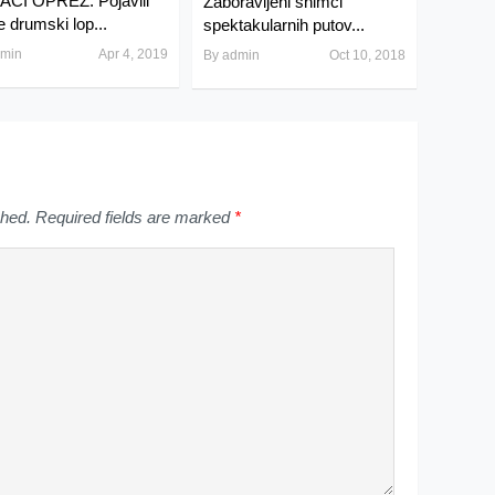
ČI OPREZ: Pojavili
Zaboravljeni snimci
e drumski lop...
spektakularnih putov...
min
Apr 4, 2019
By
admin
Oct 10, 2018
shed.
Required fields are marked
*