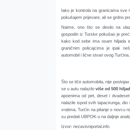
Iako je kontrola na granicama sve r
pokušajem prijevare, ali se grdno pre
Naime, ono što se desilo na ulazu
gospodin iz Turske pokušao je preći 
kako kod sebe ima osam hiljada eu
graničnim policajcima je ipak neš
automobil i lične stvari ovog Turčina.
Što se tiče automobila, nije postojao
se u autu nalazilo
više od 500 hilja
apoenima od pet, deset i dvadeset
nalazile ispod svih tapacirunga, dio 
vratima. Turčin na pitanje o novcu n
su predati UBPOK-u na daljnje anali
Izvor: nezavisniportal.info