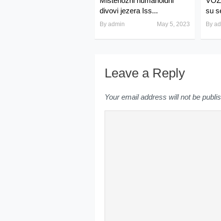
Misteriozni humanoidni
VOZA
divovi jezera Iss...
su s
By
admin
May 5, 2023
By
ad
Leave a Reply
Your email address will not be publi