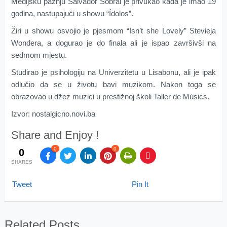
Medijsku pažnju Salvador Sobral je privukao kada je imao 19
godina, nastupajući u showu “Ídolos”.
Žiri u showu osvojio je pjesmom “Isn’t she Lovely” Stevieja
Wondera, a dogurao je do finala ali je ispao završivši na
sedmom mjestu.
Studirao je psihologiju na Univerzitetu u Lisabonu, ali je ipak
odlučio da se u životu bavi muzikom. Nakon toga se
obrazovao u džez muzici u prestižnoj školi Taller de Músics.
Izvor: nostalgicno.novi.ba
Share and Enjoy !
0
0
0
SHARES
Tweet
Pin It
Related Posts