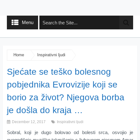
Menu
Home
Inspirativni ljudi
Sjećate se teško bolesnog
pobjednika Evrovizije koji se
borio za život? Njegova borba
je došla do kraja …
December 12, 2017
Inspirativni ljudi
Sobral, koji je dugo bolovao od bolesti srca, osvojio je
ovogodišnje muzičko takmičenje s ljubavnom pjesmom Amar