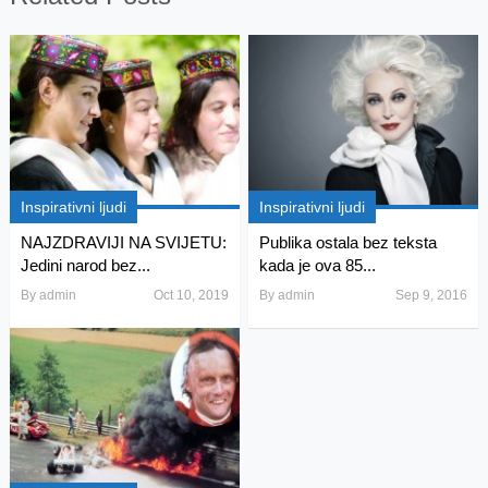
Inspirativni ljudi
Inspirativni ljudi
NAJZDRAVIJI NA SVIJETU:
Publika ostala bez teksta
Jedini narod bez...
kada je ova 85...
By
admin
Oct 10, 2019
By
admin
Sep 9, 2016