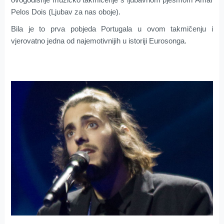
Pelos Dois (Ljubav za nas oboje).
Bila je to prva pobjeda Portugala u ovom takmičenju i
vjerovatno jedna od najemotivnijih u istoriji Eurosonga.