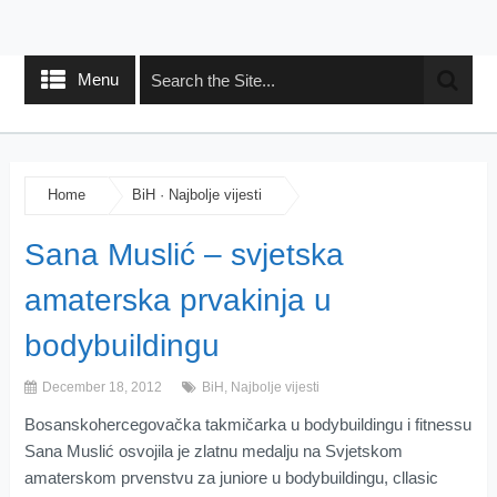
Menu
Home
BiH
·
Najbolje vijesti
Sana Muslić – svjetska
amaterska prvakinja u
bodybuildingu
December 18, 2012
BiH
,
Najbolje vijesti
Bosanskohercegovačka takmičarka u bodybuildingu i fitnessu
Sana Muslić osvojila je zlatnu medalju na Svjetskom
amaterskom prvenstvu za juniore u bodybuildingu, cllasic