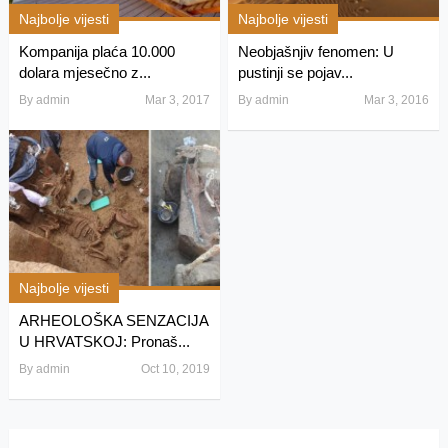
Najbolje vijesti
Najbolje vijesti
Kompanija plaća 10.000
Neobjašnjiv fenomen: U
dolara mjesečno z...
pustinji se pojav...
By
admin
Mar 3, 2017
By
admin
Mar 3, 2016
Najbolje vijesti
ARHEOLOŠKA SENZACIJA
U HRVATSKOJ: Pronaš...
By
admin
Oct 10, 2019