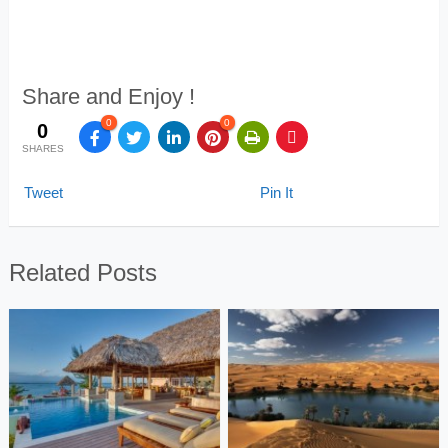
Share and Enjoy !
0
0
0
SHARES
Tweet
Pin It
Related Posts