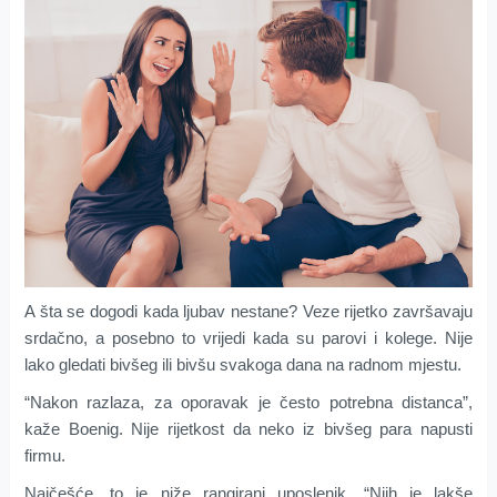
A šta se dogodi kada ljubav nestane? Veze rijetko završavaju
srdačno, a posebno to vrijedi kada su parovi i kolege. Nije
lako gledati bivšeg ili bivšu svakoga dana na radnom mjestu.
“Nakon razlaza, za oporavak je često potrebna distanca”,
kaže Boenig. Nije rijetkost da neko iz bivšeg para napusti
firmu.
Najčešće, to je niže rangirani uposlenik. “Njih je lakše