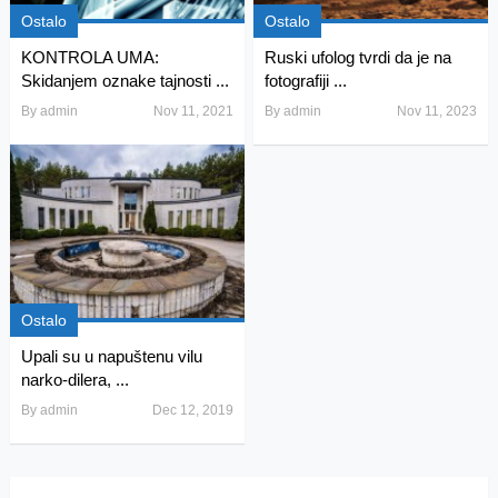
Ostalo
Ostalo
KONTROLA UMA:
Ruski ufolog tvrdi da je na
Skidanjem oznake tajnosti ...
fotografiji ...
By
admin
Nov 11, 2021
By
admin
Nov 11, 2023
Ostalo
Upali su u napuštenu vilu
narko-dilera, ...
By
admin
Dec 12, 2019