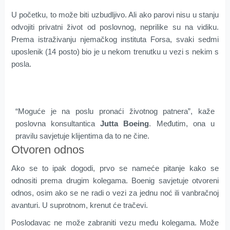
U početku, to može biti uzbudljivo. Ali ako parovi nisu u stanju
odvojiti privatni život od poslovnog, neprilike su na vidiku.
Prema istraživanju njemačkog instituta Forsa, svaki sedmi
uposlenik (14 posto) bio je u nekom trenutku u vezi s nekim s
posla.
“Moguće je na poslu pronaći životnog patnera”, kaže
poslovna konsultantica
Jutta Boeing
. Međutim, ona u
pravilu savjetuje klijentima da to ne čine.
Otvoren odnos
Ako se to ipak dogodi, prvo se nameće pitanje kako se
odnositi prema drugim kolegama. Boenig savjetuje otvoreni
odnos, osim ako se ne radi o vezi za jednu noć ili vanbračnoj
avanturi. U suprotnom, krenut će tračevi.
Poslodavac ne može zabraniti vezu među kolegama. Može