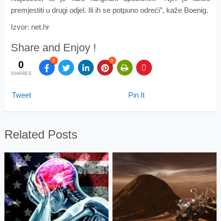
premjestiti u drugi odjel. Ili ih se potpuno odreći”, kaže Boenig.
Izvor: net.hr
Share and Enjoy !
0
0
0
SHARES
Tweet
Pin It
Related Posts