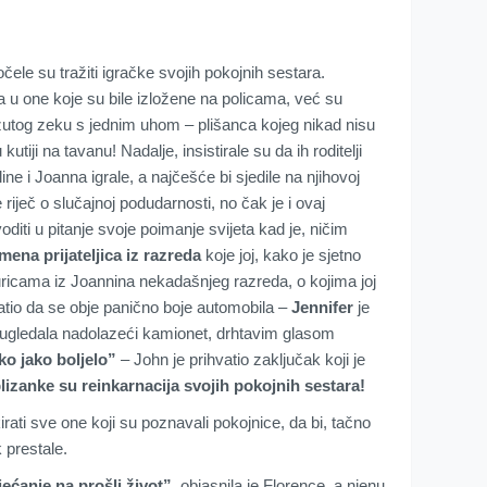
čele su tražiti igračke svojih pokojnih sestara.
a u one koje su bile izložene na policama, već su
žutog zeku s jednim uhom – plišanca kojeg nikad nisu
 kutiji na tavanu! Nadalje, insistirale su da ih roditelji
e i Joanna igrale, a najčešće bi sjedile na njihovoj
 riječ o slučajnoj podudarnosti, no čak je i ovaj
diti u pitanje svoje poimanje svijeta kad je, ničim
imena prijateljica iz razreda
koje joj, kako je sjetno
curicama iz Joannina nekadašnjeg razreda, o kojima joj
hvatio da se obje panično boje automobila –
Jennifer
je
e ugledala nadolazeći kamionet, drhtavim glasom
ko jako boljelo”
– John je prihvatio zaključak koji je
lizanke su reinkarnacija svojih pokojnih sestara!
rati sve one koji su poznavali pokojnice, da bi, tačno
 prestale.
jećanje na prošli život”
, objasnila je Florence, a njenu