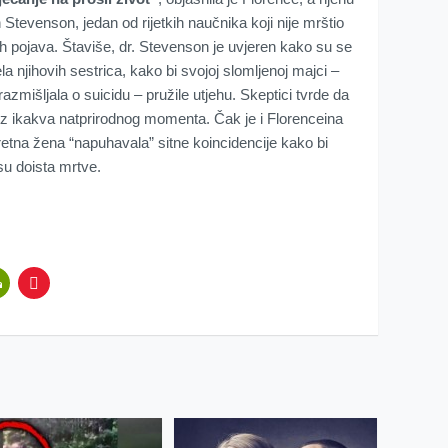
 Stevenson, jedan od rijetkih naučnika koji nije mrštio
pojava. Štaviše, dr. Stevenson je uvjeren kako su se
la njihovih sestrica, kako bi svojoj slomljenoj majci –
zmišljala o suicidu – pružile utjehu. Skeptici tvrde da
 bez ikakva natprirodnog momenta. Čak je i Florenceina
sretna žena “napuhavala” sitne koincidencije kako bi
su doista mrtve.