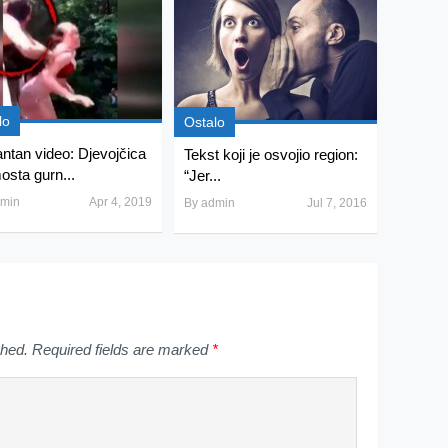
lo
Ostalo
ntan video: Djevojčica
Tekst koji je osvojio region:
osta gurn...
“Jer...
min
Apr 4, 2019
By
admin
Jul 7, 2016
shed.
Required fields are marked
*