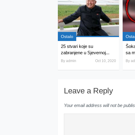
Ostalo
Osta
25 stvari koje su
Šoka
zabranjene u Sjevernoj...
sa m
By
admin
Oct 10, 2020
By
ad
Leave a Reply
Your email address will not be publi