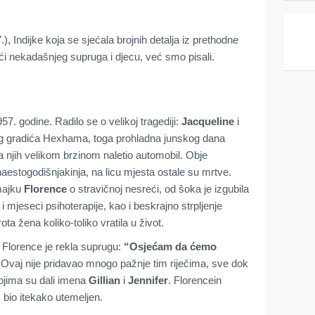
), Indijke koja se sjećala brojnih detalja iz prethodne
aći nekadašnjeg supruga i djecu, već smo pisali.
57. godine. Radilo se o velikoj tragediji:
Jacqueline
i
og gradića Hexhama, toga prohladna junskog dana
na njih velikom brzinom naletio automobil. Obje
naestogodišnjakinja, na licu mjesta ostale su mrtve.
 majku
Florence
o stravičnoj nesreći, od šoka je izgubila
i mjeseci psihoterapije, kao i beskrajno strpljenje
ta žena koliko-toliko vratila u život.
, Florence je rekla suprugu:
“Osjećam da ćemo
 Ovaj nije pridavao mnogo pažnje tim riječima, sve dok
 kojima su dali imena
Gillian
i
Jennifer
. Florencein
 bio itekako utemeljen.