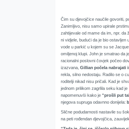
Čim su djevojčice naučile govoriti, po
Zanimljivo, nisu samo upirale prstim
zahtijevale od mame da im, npr. da 
ni vidjele, budući da je bio ostavljen u
vode u parkić u kojem su se Jacquelin
omiljenoj klupi. John je smatrao da je
racionalni poslovni čovjek počeo dovo
izazvana,
Gillian počela nabrajati 
rekla, silno nedostaju. Radilo se o 
roditelji nikad nisu pričali. Kad je s
jednom prilikom zagrlila seku kad j
napomenuvši kako je
“prošli put ta
njegova supruga odavnno donijela:
b
Slične podudarnosti nastavile su šoki
na peti rođendan djevojčica, zauvijek
“Tada je, čini se, iščezlo njihovo s