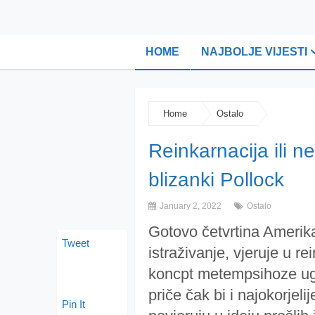
HOME
NAJBOLJE VIJESTI
Home
Ostalo
Reinkarnacija ili n
blizanki Pollock
January 2, 2022
Ostalo
Gotovo četvrtina Amerik
Tweet
istraživanje, vjeruje u r
koncpt metempsihoze u
priče čak bi i najokorjeli
Pin It