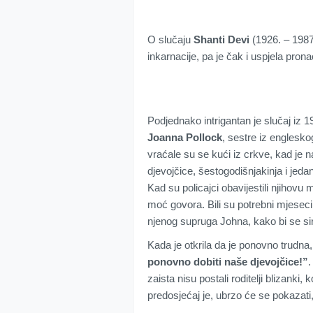
O slučaju
Shanti Devi
(1926. – 1987.
inkarnacije, pa je čak i uspjela pron
Podjednako intrigantan je slučaj iz 19
Joanna Pollock
, sestre iz englesk
vraćale su se kući iz crkve, kad je 
djevojčice, šestogodišnjakinja i jeda
Kad su policajci obavijestili njihovu
moć govora. Bili su potrebni mjeseci 
njenog supruga Johna, kako bi se siro
Kada je otkrila da je ponovno trudna
ponovno dobiti naše djevojčice!”
.
zaista nisu postali roditelji blizanki,
predosjećaj je, ubrzo će se pokazati,