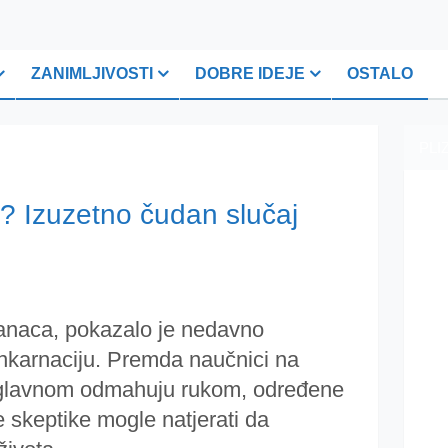
ZANIMLJIVOSTI
DOBRE IDEJE
OSTALO
PLI
e? Izuzetno čudan slučaj
anaca, pokazalo je nedavno
einkarnaciju. Premda naučnici na
glavnom odmahuju rukom, određene
je skeptike mogle natjerati da