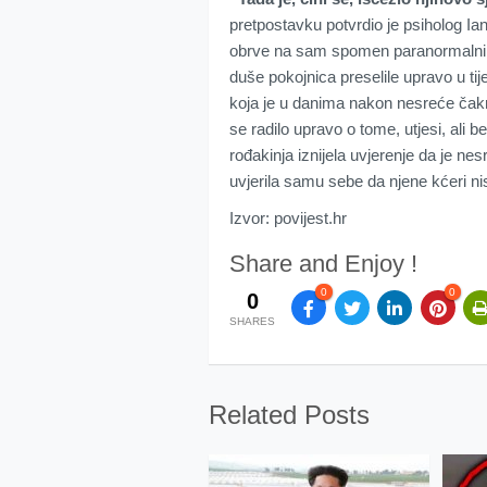
pretpostavku potvrdio je psiholog Ian
obrve na sam spomen paranormalnih 
duše pokojnica preselile upravo u tije
koja je u danima nakon nesreće čakra
se radilo upravo o tome, utjesi, ali
rođakinja iznijela uvjerenje da je ne
uvjerila samu sebe da njene kćeri ni
Izvor: povijest.hr
Share and Enjoy !
0
0
0
SHARES
Related Posts