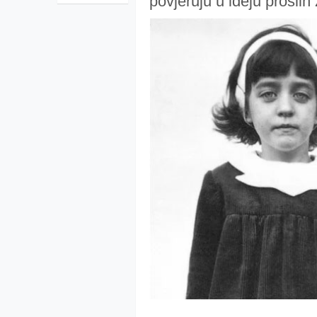
povjeruju u ideju prošlih 