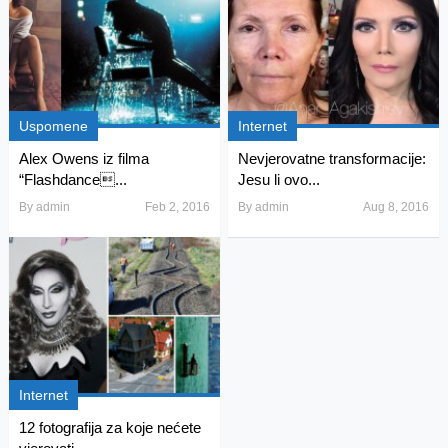
Uspomene
Internet
Alex Owens iz filma
Nevjerovatne transformacije:
“Flashdance...
Jesu li ovo...
By
admin
Feb 2, 2016
By
admin
Aug 8, 2016
Internet
12 fotografija za koje nećete