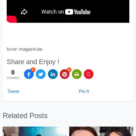
Izvor: magazin.ba
Share and Enjoy !
0
0
0
SHARES
Tweet
Pin It
Related Posts