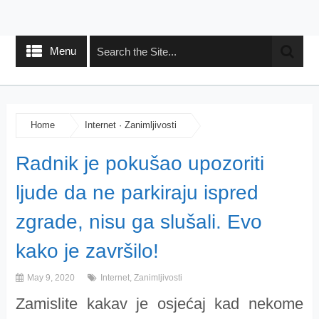
Menu
Home
Internet
·
Zanimljivosti
Radnik je pokušao upozoriti
ljude da ne parkiraju ispred
zgrade, nisu ga slušali. Evo
kako je završilo!
May 9, 2020
Internet
,
Zanimljivosti
Zamislite kakav je osjećaj kad nekome