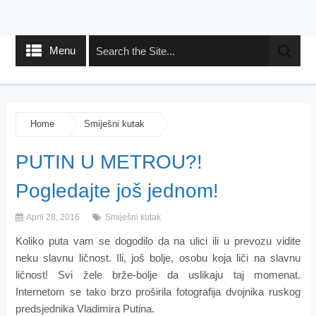
Menu
Home
Smiješni kutak
PUTIN U METROU?!
Pogledajte još jednom!
April 28, 2016
Smiješni kutak
Koliko puta vam se dogodilo da na ulici ili u prevozu vidite
neku slavnu ličnost. Ili, još bolje, osobu koja liči na slavnu
ličnost! Svi žele brže-bolje da uslikaju taj momenat.
Internetom se tako brzo proširila fotografija dvojnika ruskog
predsjednika Vladimira Putina.