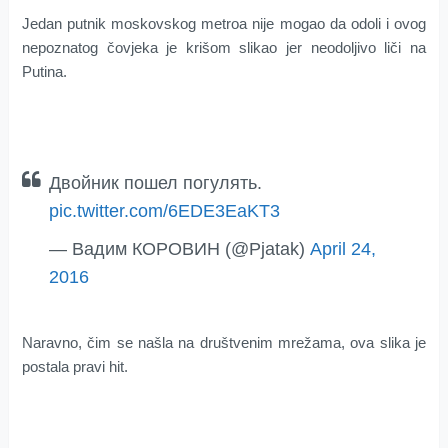
Jedan putnik moskovskog metroa nije mogao da odoli i ovog
nepoznatog čovjeka je krišom slikao jer neodoljivo liči na
Putina.
Двойник пошел погулять.
pic.twitter.com/6EDE3EaKT3
— Вадим КОРОВИН (@Pjatak)
April 24,
2016
Naravno, čim se našla na društvenim mrežama, ova slika je
postala pravi hit.