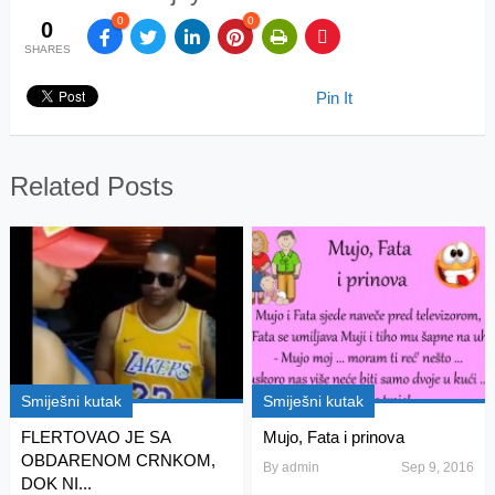
0
0
0
SHARES
Pin It
Related Posts
Smiješni kutak
Smiješni kutak
FLERTOVAO JE SA
Mujo, Fata i prinova
OBDARENOM CRNKOM,
By
admin
Sep 9, 2016
DOK NI...