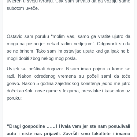
uvjeren u svoju tvrdnju. Čak sam shvatio da ga vozaju samo
subotom uveče.
Ostavio sam poruku “molim vas, samo ga vratite ujutro da
mogu na posao jer nekad radim nedjeljom”. Odgovorili su da
se ne brinem. Tako sam im ostavljao upute kad ga ipak ne bi
mogli dobiti zbog nekog mog posla.
Uvijek su poštivali dogovor. Nisam imao pojma o kome se
radi. Nakon određenog vremena su počeli sami da toče
gorivo. Nakon 5 godina zajedničkog korištenja jedno me jutro
dočekao šok: nove gume s felgama, presvlake i kasetofon uz
poruku:
“Dragi gospodine ……! Hvala vam jer ste nam posuđivali
auto i niste nas prijavili. Završili smo fakultete i imamo