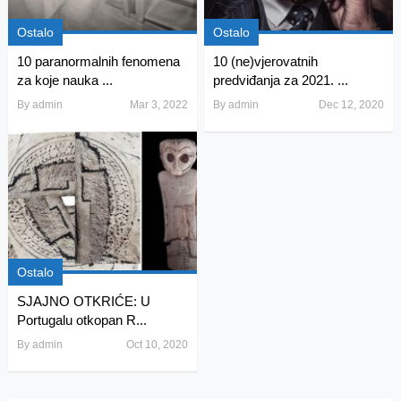
Ostalo
Ostalo
10 paranormalnih fenomena
10 (ne)vjerovatnih
za koje nauka ...
predviđanja za 2021. ...
By
admin
Mar 3, 2022
By
admin
Dec 12, 2020
Ostalo
SJAJNO OTKRIĆE: U
Portugalu otkopan R...
By
admin
Oct 10, 2020