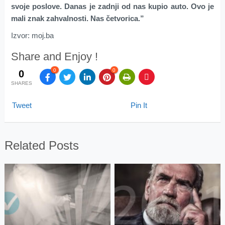
svoje poslove. Danas je zadnji od nas kupio auto. Ovo je
mali znak zahvalnosti. Nas četvorica.”
Izvor: moj.ba
Share and Enjoy !
0
0
0
SHARES
Tweet
Pin It
Related Posts