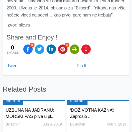
povratak – navodno su odbili milijardu dolara za jedan koncert
2000. Ulveus je 2014. objasnio za “Bilbord”: “nikada nas više
nećete videti na sceni… kao prvo, pare nam ne trebaju”.
Izvor: blic.rs
Share and Enjoy !
0
0
0
SHARES
Tweet
Pin It
Related Posts
Internet
Internet
UZBUNA NA JADRANU:
‘DOŽIVOTNA KAZNA’:
MORSKI PAS pliva u pl...
Zaprosio ...
By
admin
Jun 6, 2019
By
admin
Mar 3, 2019