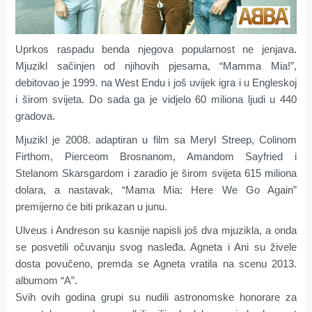
Uprkos raspadu benda njegova popularnost ne jenjava.
Mjuzikl sačinjen od njihovih pjesama, “Mamma Mia!”,
debitovao je 1999. na West Endu i još uvijek igra i u Engleskoj
i širom svijeta. Do sada ga je vidjelo 60 miliona ljudi u 440
gradova.
Mjuzikl je 2008. adaptiran u film sa Meryl Streep, Colinom
Firthom, Pierceom Brosnanom, Amandom Sayfried i
Stelanom Skarsgardom i zaradio je širom svijeta 615 miliona
dolara, a nastavak, “Mama Mia: Here We Go Again”
premijerno će biti prikazan u junu.
Ulveus i Andreson su kasnije napisli još dva mjuzikla, a onda
se posvetili očuvanju svog nasleđa. Agneta i Ani su živele
dosta povučeno, premda se Agneta vratila na scenu 2013.
albumom “A”.
Svih ovih godina grupi su nudili astronomske honorare za