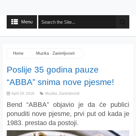
Menu
Home
Muzika
·
Zanimljivosti
Poslije 35 godina pauze
“ABBA” snima nove pjesme!
April 29, 2018
Muzika
,
Zanimljivosti
Bend “ABBA” objavio je da će publici
ponuditi nove pjesme, prvi put od kada je
1983. prestao da postoji.