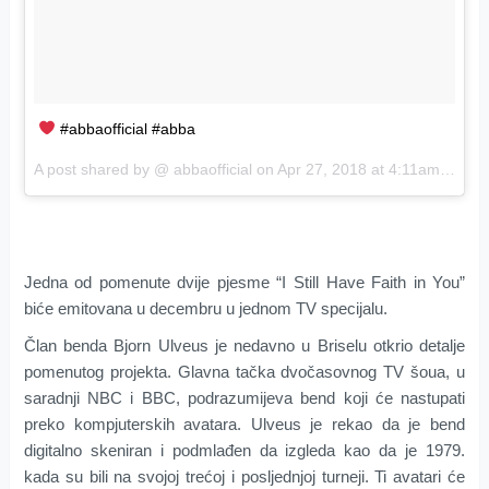
#abbaofficial #abba
A post shared by @
abbaofficial
on
Apr 27, 2018 at 4:11am PDT
Jedna od pomenute dvije pjesme “I Still Have Faith in You”
biće emitovana u decembru u jednom TV specijalu.
Član benda Bjorn Ulveus je nedavno u Briselu otkrio detalje
pomenutog projekta. Glavna tačka dvočasovnog TV šoua, u
saradnji NBC i BBC, podrazumijeva bend koji će nastupati
preko kompjuterskih avatara. Ulveus je rekao da je bend
digitalno skeniran i podmlađen da izgleda kao da je 1979.
kada su bili na svojoj trećoj i posljednjoj turneji. Ti avatari će