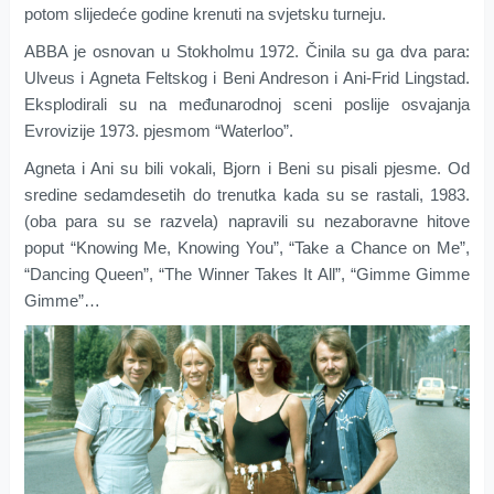
potom slijedeće godine krenuti na svjetsku turneju.
ABBA je osnovan u Stokholmu 1972. Činila su ga dva para:
Ulveus i Agneta Feltskog i Beni Andreson i Ani-Frid Lingstad.
Eksplodirali su na međunarodnoj sceni poslije osvajanja
Evrovizije 1973. pjesmom “Waterloo”.
Agneta i Ani su bili vokali, Bjorn i Beni su pisali pjesme. Od
sredine sedamdesetih do trenutka kada su se rastali, 1983.
(oba para su se razvela) napravili su nezaboravne hitove
poput “Knowing Me, Knowing You”, “Take a Chance on Me”,
“Dancing Queen”, “The Winner Takes It All”, “Gimme Gimme
Gimme”…