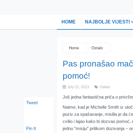
HOME
NAJBOLJE VIJESTI
Home
Ostalo
Pas pronašao mače,
pomoć!
July 22, 2013
Ostalo
Još jedna fantastična priča o privržen
Tweet
Naime, kad je Michelle Smith iz utoči
poziv za spašavanje, mislila je da ć
cvilio i lajao kako bi dozvao pomoć. 
Pin It
jednu “misiju” prilikom dozivanja – 