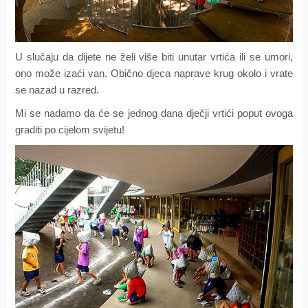
U slučaju da dijete ne želi više biti unutar vrtića ili se umori,
ono može izaći van. Obično djeca naprave krug okolo i vrate
se nazad u razred.
Mi se nadamo da će se jednog dana dječji vrtići poput ovoga
graditi po cijelom svijetu!