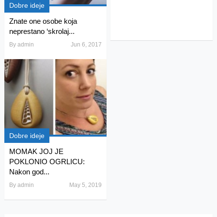
Dobre ideje
Znate one osobe koja
neprestano ‘skrolaj...
By
admin
Jun 6, 2017
Dobre ideje
MOMAK JOJ JE
POKLONIO OGRLICU:
Nakon god...
By
admin
May 5, 2019