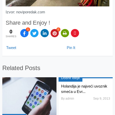
Izvor: noviporedak.com
Share and Enjoy !
0
0
0
SHARES
Tweet
Pin It
Related Posts
Dobre ideje
Holandija je najveći uvoznik
smeća u Evr...
By
admin
Sep 9, 2013