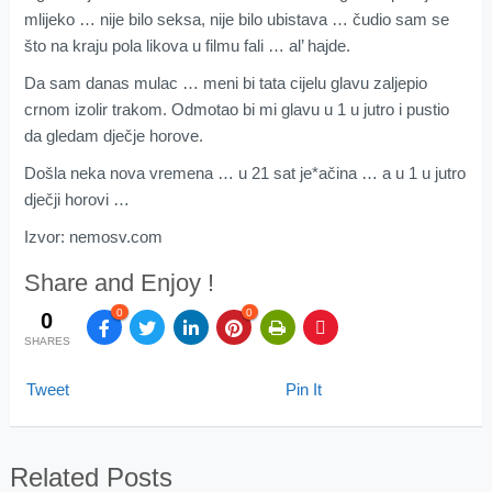
mlijeko … nije bilo seksa, nije bilo ubistava … čudio sam se
što na kraju pola likova u filmu fali … al’ hajde.
Da sam danas mulac … meni bi tata cijelu glavu zaljepio
crnom izolir trakom. Odmotao bi mi glavu u 1 u jutro i pustio
da gledam dječje horove.
Došla neka nova vremena … u 21 sat je*ačina … a u 1 u jutro
dječji horovi …
Izvor: nemosv.com
Share and Enjoy !
0
0
0
SHARES
Tweet
Pin It
Related Posts