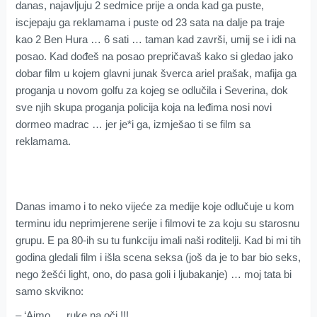
danas, najavljuju 2 sedmice prije a onda kad ga puste,
iscjepaju ga reklamama i puste od 23 sata na dalje pa traje
kao 2 Ben Hura … 6 sati … taman kad završi, umij se i idi na
posao. Kad dođeš na posao prepričavaš kako si gledao jako
dobar film u kojem glavni junak šverca ariel prašak, mafija ga
proganja u novom golfu za kojeg se odlučila i Severina, dok
sve njih skupa proganja policija koja na leđima nosi novi
dormeo madrac … jer je*i ga, izmješao ti se film sa
reklamama.
Danas imamo i to neko vijeće za medije koje odlučuje u kom
terminu idu neprimjerene serije i filmovi te za koju su starosnu
grupu. E pa 80-ih su tu funkciju imali naši roditelji. Kad bi mi tih
godina gledali film i išla scena seksa (još da je to bar bio seks,
nego žešći light, ono, do pasa goli i ljubakanje) … moj tata bi
samo skvikno:
– ‘Ajmo … ruke na oči !!!