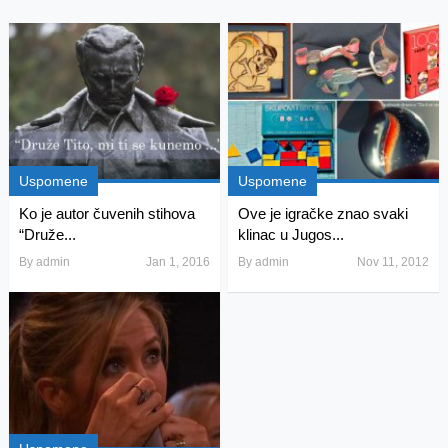
Uspomene
Uspomene
Ko je autor čuvenih stihova
Ove je igračke znao svaki
“Druže...
klinac u Jugos...
By
admin
Jan 1, 2016
By
admin
Nov 11, 2012