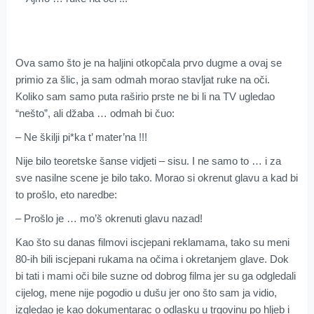
Ova samo što je na haljini otkopčala prvo dugme a ovaj se
primio za šlic, ja sam odmah morao stavljat ruke na oči.
Koliko sam samo puta raširio prste ne bi li na TV ugledao
“nešto”, ali džaba … odmah bi čuo:
– Ne škilji pi*ka t’ mater’na !!!
Nije bilo teoretske šanse vidjeti – sisu. I ne samo to … i za
sve nasilne scene je bilo tako. Morao si okrenut glavu a kad bi
to prošlo, eto naredbe:
– Prošlo je … mo’š okrenuti glavu nazad!
Kao što su danas filmovi iscjepani reklamama, tako su meni
80-ih bili iscjepani rukama na očima i okretanjem glave. Dok
bi tati i mami oči bile suzne od dobrog filma jer su ga odgledali
cijelog, mene nije pogodio u dušu jer ono što sam ja vidio,
izgledao je kao dokumentarac o odlasku u trgovinu po hljeb i