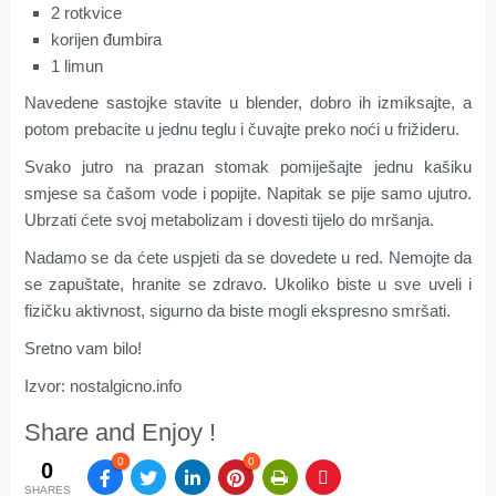
2 rotkvice
korijen đumbira
1 limun
Navedene sastojke stavite u blender, dobro ih izmiksajte, a
potom prebacite u jednu teglu i čuvajte preko noći u frižideru.
Svako jutro na prazan stomak pomiješajte jednu kašiku
smjese sa čašom vode i popijte. Napitak se pije samo ujutro.
Ubrzati ćete svoj metabolizam i dovesti tijelo do mršanja.
Nadamo se da ćete uspjeti da se dovedete u red. Nemojte da
se zapuštate, hranite se zdravo. Ukoliko biste u sve uveli i
fizičku aktivnost, sigurno da biste mogli ekspresno smršati.
Sretno vam bilo!
Izvor: nostalgicno.info
Share and Enjoy !
0
0
0
SHARES