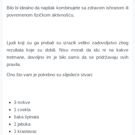
Bilo bi idealno da napitak kombinujete sa zdravom ishranom ili
povremenom fizičkom aktivnošću.
Ljudi koji su ga probali su izrazili veliko zadovoljstvo zbog
rezultata koje su dobili. Nisu morali da idu ni na kakve
tretmane, dovoljno im je bilo samo da se pridržavaju ovih
pravila.
Ono što vam je potrebno su slijedeće stvari:
3 mrkve
1 cvekla
šaka špinata
1 jabuka
1 krastavac