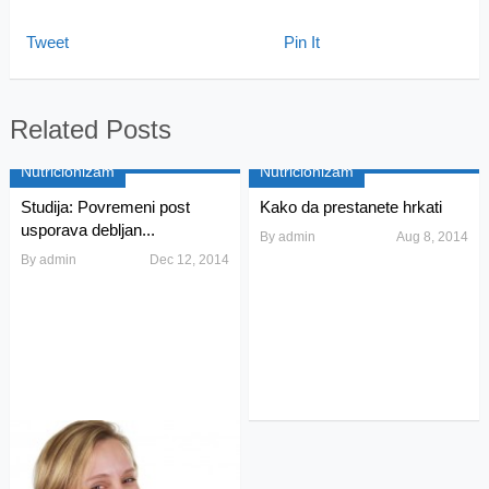
Tweet
Pin It
Related Posts
Nutricionizam
Nutricionizam
Studija: Povremeni post
Kako da prestanete hrkati
usporava debljan...
By
admin
Aug 8, 2014
By
admin
Dec 12, 2014