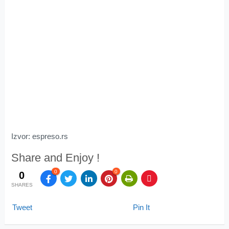
Izvor: espreso.rs
Share and Enjoy !
0
0
0
SHARES
Tweet
Pin It