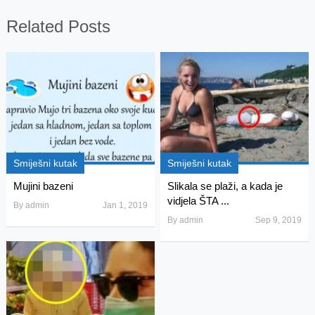
Related Posts
Smiješni kutak
Smiješni kutak
Mujini bazeni
Slikala se plaži, a kada je
vidjela ŠTA ...
By
admin
Jan 1, 2019
By
admin
Sep 9, 2019