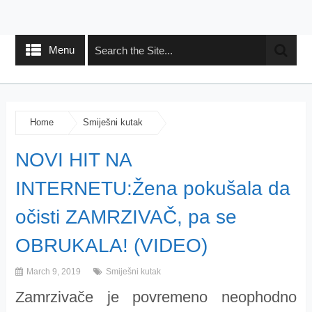
Menu
Home
Smiješni kutak
NOVI HIT NA
INTERNETU:Žena pokušala da
očisti ZAMRZIVAČ, pa se
OBRUKALA! (VIDEO)
March 9, 2019
Smiješni kutak
Zamrzivače je povremeno neophodno