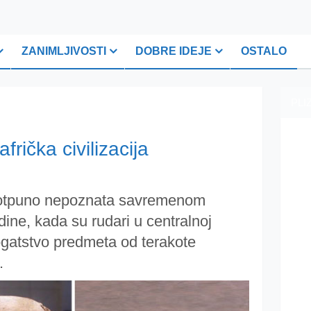
ZANIMLJIVOSTI
DOBRE IDEJE
OSTALO
PLI
rička civilizacija
e potpuno nepoznata savremenom
ine, kada su rudari u centralnoj
bogatstvo predmeta od terakote
.