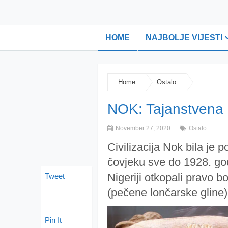
HOME
NAJBOLJE VIJESTI
Home
Ostalo
NOK: Tajanstvena af
November 27, 2020
Ostalo
Civilizacija Nok bila j
čovjeku sve do 1928. god
Nigeriji otkopali pravo 
Tweet
(pečene lončarske gline)
Pin It