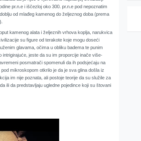
odine pr.n.e i iščezloj oko 300. pr.n.e pod nepoznatim
razdoblju od mlađeg kamenog do željeznog doba (prema
).
put kamenog alata i željeznih vrhova koplja, narukvica
civilizacije su figure od terakote koje mogu doseći
 izduženim glavama, očima u obliku badema te punim
ntrigirajuće, jeste da su im proporcije inače više-
savremeni posmatrači spomenuli da ih podsjećaju na
pod mikroskopom otkrilo je da je sva glina došla iz
ija im nije poznata, ali postoje teorije da su služile za
a ili da predstavljaju ugledne pojedince koji su štovani