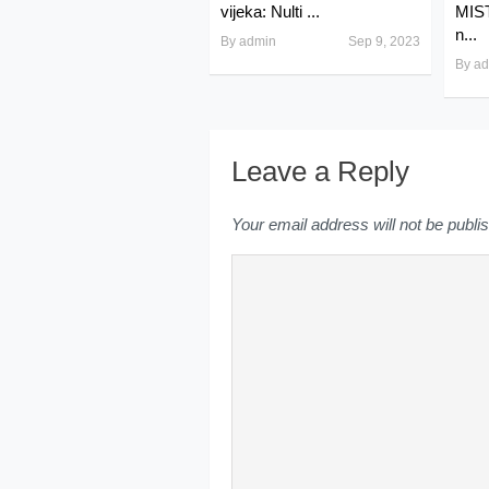
vijeka: Nulti ...
MIST
n...
By
admin
Sep 9, 2023
By
ad
Leave a Reply
Your email address will not be publi