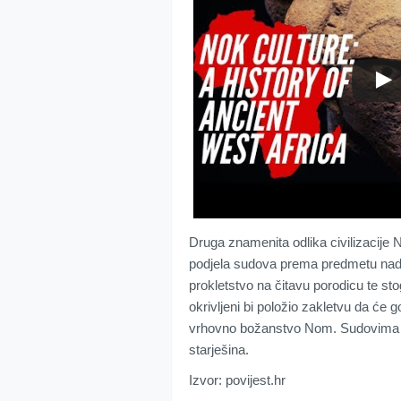
Druga znamenita odlika civilizacije N
podjela sudova prema predmetu nadle
prokletstvo na čitavu porodicu te st
okrivljeni bi položio zakletvu da će g
vrhovno božanstvo Nom. Sudovima su
starješina.
Izvor: povijest.hr