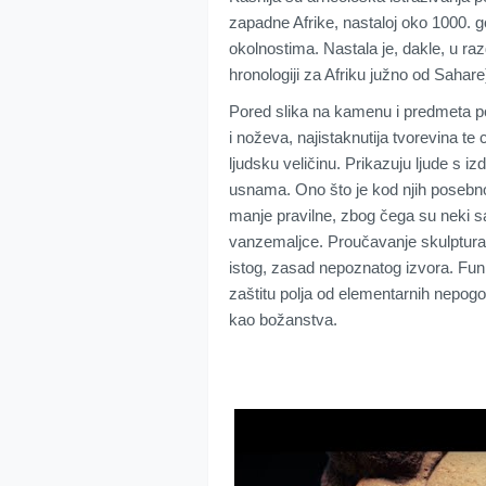
zapadne Afrike, nastaloj oko 1000. g
okolnostima. Nastala je, dakle, u 
hronologiji za Afriku južno od Sahare
Pored slika na kamenu i predmeta po
i noževa, najistaknutija tvorevina te 
ljudsku veličinu. Prikazuju ljude s
usnama. Ono što je kod njih posebno i
manje pravilne, zbog čega su neki 
vanzemaljce. Proučavanje skulptura 
istog, zasad nepoznatog izvora. Funkc
zaštitu polja od elementarnih nepogod
kao božanstva.