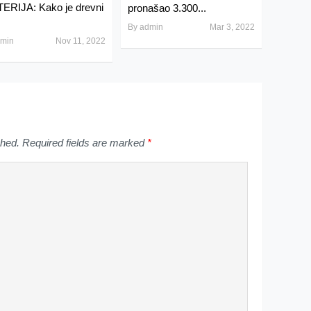
ERIJA: Kako je drevni
pronašao 3.300...
By
admin
Mar 3, 2022
min
Nov 11, 2022
shed.
Required fields are marked
*