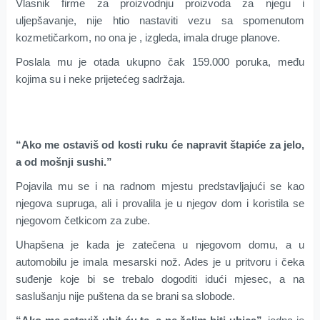
Vlasnik firme za proizvodnju proizvoda za njegu i
uljepšavanje, nije htio nastaviti vezu sa spomenutom
kozmetičarkom, no ona je , izgleda, imala druge planove.
Poslala mu je otada ukupno čak 159.000 poruka, među
kojima su i neke prijetećeg sadržaja.
“Ako me ostaviš od kosti ruku će napravit štapiće za jelo,
a od mošnji sushi.”
Pojavila mu se i na radnom mjestu predstavljajući se kao
njegova supruga, ali i provalila je u njegov dom i koristila se
njegovom četkicom za zube.
Uhapšena je kada je zatečena u njegovom domu, a u
automobilu je imala mesarski nož. Ades je u pritvoru i čeka
suđenje koje bi se trebalo dogoditi idući mjesec, a na
saslušanju nije puštena da se brani sa slobode.