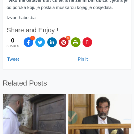
“Ako me ostaviš ubit ću te, a ne želim biti ubica”
, jedna je
od poruka koju je poslala muškarcu kojeg je opsjedala.
Izvor: haber.ba
Share and Enjoy !
0
0
0
SHARES
Tweet
Pin It
Related Posts