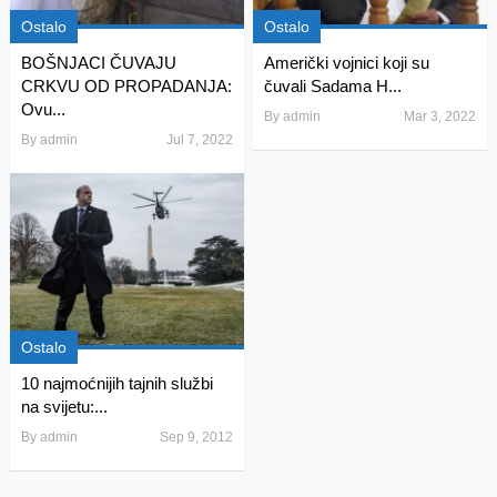
Ostalo
Ostalo
BOŠNJACI ČUVAJU
Američki vojnici koji su
CRKVU OD PROPADANJA:
čuvali Sadama H...
Ovu...
By
admin
Mar 3, 2022
By
admin
Jul 7, 2022
Ostalo
10 najmoćnijih tajnih službi
na svijetu:...
By
admin
Sep 9, 2012