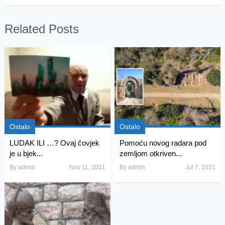
Related Posts
Ostalo
Ostalo
LUDAK ILI …? Ovaj čovjek
Pomoću novog radara pod
je u bjek...
zemljom otkriven...
By
admin
Nov 11, 2021
By
admin
Jul 7, 2021