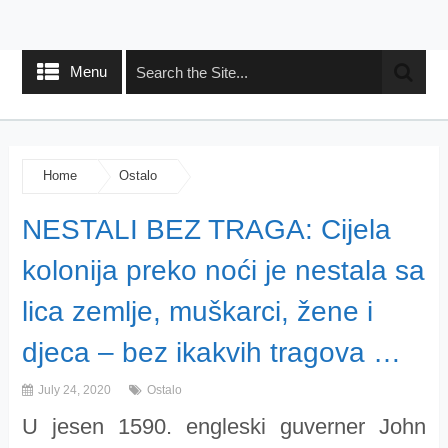
Menu
Home
Ostalo
NESTALI BEZ TRAGA: Cijela
kolonija preko noći je nestala sa
lica zemlje, muškarci, žene i
djeca – bez ikakvih tragova …
July 24, 2020
Ostalo
U jesen 1590. engleski guverner John