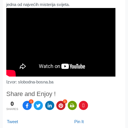
jedna od najvećih misterija svijeta.
Izvor: slobodna-bosna.ba
Share and Enjoy !
0
0
0
SHARES
Tweet
Pin It