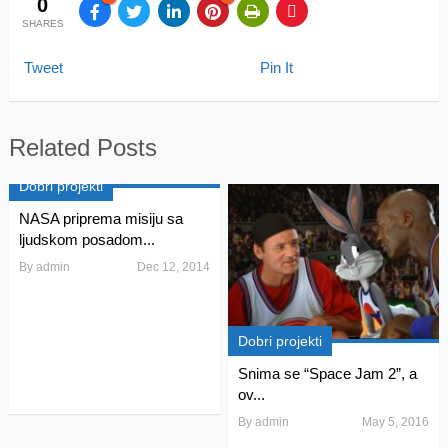
0
SHARES
Tweet
Pin It
Related Posts
Dobri projekti
NASA priprema misiju sa
ljudskom posadom...
By
admin
Dec 12, 2014
Dobri projekti
Snima se “Space Jam 2”, a
ov...
By
admin
May 5, 2016