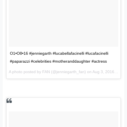
O1•O8•16 #jenniegarth #lucabellafacinelli #lucafacinelli
#paparazzi #celebrities #motheranddaughter #actress
A photo posted by FAN (@jenniegarth_fan) on
Aug 3, 2016 at 6:18pm PDT