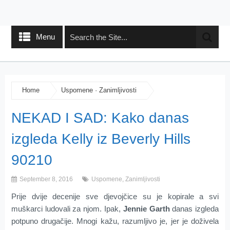
Menu
Home
Uspomene
·
Zanimljivosti
NEKAD I SAD: Kako danas
izgleda Kelly iz Beverly Hills
90210
September 8, 2016
Uspomene
,
Zanimljivosti
Prije dvije decenije sve djevojčice su je kopirale a svi
muškarci ludovali za njom. Ipak,
Jennie
Garth
danas izgleda
potpuno drugačije. Mnogi kažu, razumljivo je, jer je doživela