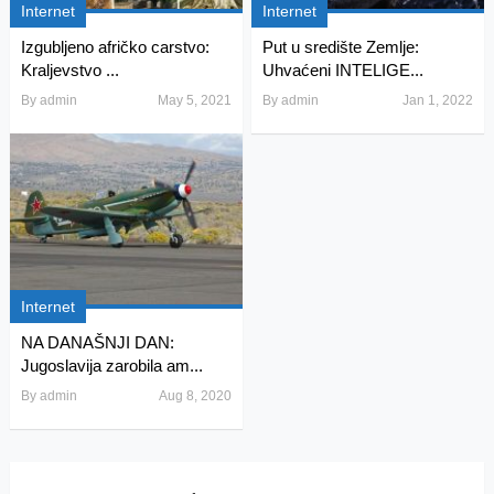
Internet
Internet
Izgubljeno afričko carstvo:
Put u središte Zemlje:
Kraljevstvo ...
Uhvaćeni INTELIGE...
By
admin
May 5, 2021
By
admin
Jan 1, 2022
Internet
NA DANAŠNJI DAN:
Jugoslavija zarobila am...
By
admin
Aug 8, 2020