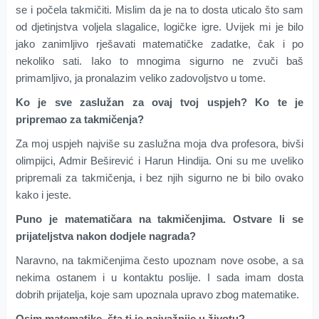
se i počela takmičiti. Mislim da je na to dosta uticalo što sam
od djetinjstva voljela slagalice, logičke igre. Uvijek mi je bilo
jako zanimljivo rješavati matematičke zadatke, čak i po
nekoliko sati. Iako to mnogima sigurno ne zvuči baš
primamljivo, ja pronalazim veliko zadovoljstvo u tome.
Ko je sve zaslužan za ovaj tvoj uspjeh? Ko te je
pripremao za takmičenja?
Za moj uspjeh najviše su zaslužna moja dva profesora, bivši
olimpijci, Admir Beširević i Harun Hindija. Oni su me uveliko
pripremali za takmičenja, i bez njih sigurno ne bi bilo ovako
kako i jeste.
Puno je matematičara na takmičenjima. Ostvare li se
prijateljstva nakon dodjele nagrada?
Naravno, na takmičenjima često upoznam nove osobe, a sa
nekima ostanem i u kontaktu poslije. I sada imam dosta
dobrih prijatelja, koje sam upoznala upravo zbog matematike.
Osim matematike, šta ti je najvažnije u životu?