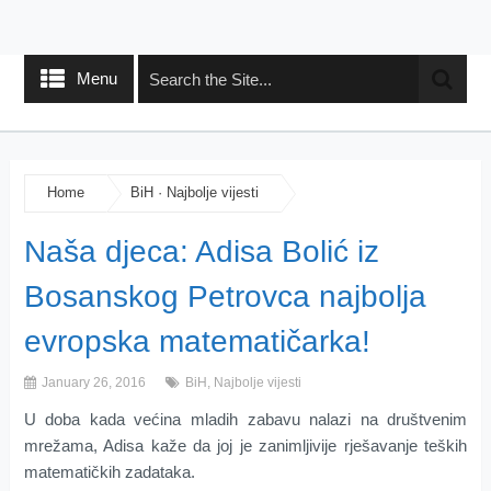
Menu
Home
BiH
·
Najbolje vijesti
Naša djeca: Adisa Bolić iz
Bosanskog Petrovca najbolja
evropska matematičarka!
January 26, 2016
BiH
,
Najbolje vijesti
U doba kada većina mladih zabavu nalazi na društvenim
mrežama, Adisa kaže da joj je zanimljivije rješavanje teških
matematičkih zadataka.