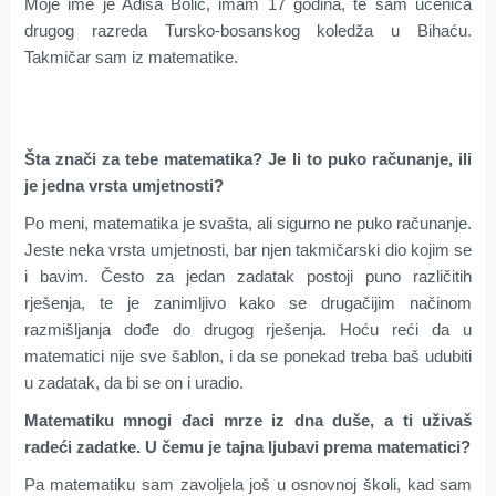
Moje ime je Adisa Bolić, imam 17 godina, te sam učenica
drugog razreda Tursko-bosanskog koledža u Bihaću.
Takmičar sam iz matematike.
Šta znači za tebe matematika? Je li to puko računanje, ili
je jedna vrsta umjetnosti?
Po meni, matematika je svašta, ali sigurno ne puko računanje.
Jeste neka vrsta umjetnosti, bar njen takmičarski dio kojim se
i bavim. Često za jedan zadatak postoji puno različitih
rješenja, te je zanimljivo kako se drugačijim načinom
razmišljanja dođe do drugog rješenja. Hoću reći da u
matematici nije sve šablon, i da se ponekad treba baš udubiti
u zadatak, da bi se on i uradio.
Matematiku mnogi đaci mrze iz dna duše, a ti uživaš
radeći zadatke. U čemu je tajna ljubavi prema matematici?
Pa matematiku sam zavoljela još u osnovnoj školi, kad sam