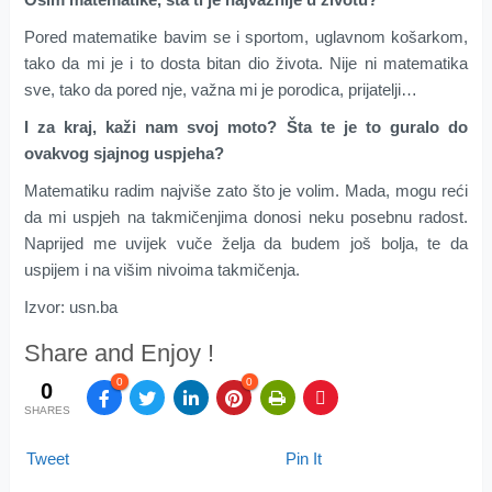
Pored matematike bavim se i sportom, uglavnom košarkom,
tako da mi je i to dosta bitan dio života. Nije ni matematika
sve, tako da pored nje, važna mi je porodica, prijatelji…
I za kraj, kaži nam svoj moto? Šta te je to guralo do
ovakvog sjajnog uspjeha?
Matematiku radim najviše zato što je volim. Mada, mogu reći
da mi uspjeh na takmičenjima donosi neku posebnu radost.
Naprijed me uvijek vuče želja da budem još bolja, te da
uspijem i na višim nivoima takmičenja.
Izvor: usn.ba
Share and Enjoy !
0
0
0
SHARES
Tweet
Pin It