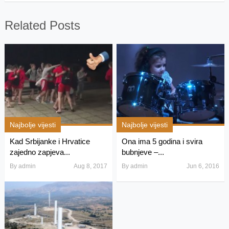
Related Posts
Najbolje vijesti
Najbolje vijesti
Kad Srbijanke i Hrvatice
Ona ima 5 godina i svira
zajedno zapjeva...
bubnjeve –...
By
admin
Aug 8, 2017
By
admin
Jun 6, 2016