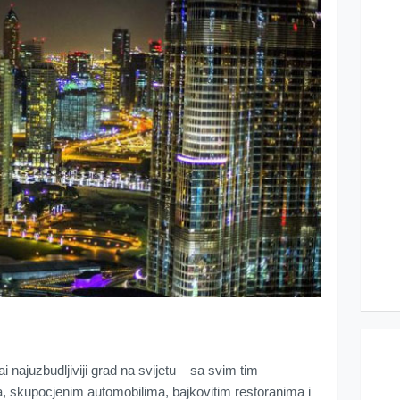
ai najuzbudljiviji grad na svijetu – sa svim tim
, skupocjenim automobilima, bajkovitim restoranima i