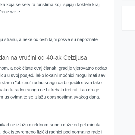
a koja se servira turistima koji ispijaju koktele kraj
točene wc-e …
ju stranu, a neke od ovih tajni posve su nepoznate
dan na vrućini od 40-ak Celzijusa
om, a dok čitate ovaj članak, grad je vjerovatno dodao
icu u svoj posjed. Iako lokalni moćnici mogu imati sav
 staru i “običnu” radnu snagu da bi gradili stvari tako
ako tu radnu snagu ne bi trebalo tretirati kao druge
nim uslovima te se izlažu opasnostima svakog dana.
 nikad ne izlažu direktnom suncu duže od pet minuta
, dok istovremeno fizički radnici pod normalno rade i