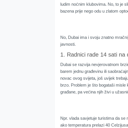
ludim noćnim klubovima. No, to je slik
bazena prije nego odu u zlatom op
No, Dubai ima i svoju znatno mračni
javnosti.
1. Radnici rade 14 sati na 
Dubai se razvija nevjerovatnom brzin
barem jednu građevinu ili saobraćajn
novac ovog svijeta, još uvijek trebaju
brzo. Problem je što bogataši misle k
građane, pa većina njih živi u užas
Npr. vlada savjetuje turistima da se
ako temperatura prelazi 40 Celzijusa