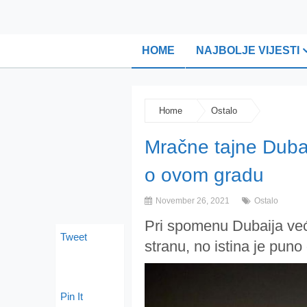
HOME
NAJBOLJE VIJESTI
Home
Ostalo
Mračne tajne Dubai
o ovom gradu
November 26, 2021
Ostalo
Pri spomenu Dubaija već
Tweet
stranu, no istina je puno
Pin It