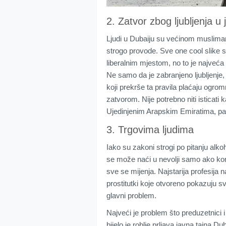
2. Zatvor zbog ljubljenja u 
Ljudi u Dubaiju su većinom muslimani,
strogo provode. Sve one cool slike 
liberalnim mjestom, no to je najveća
Ne samo da je zabranjeno ljubljenje, v
koji prekrše ta pravila plaćaju ogrom
zatvorom. Nije potrebno niti isticati
Ujedinjenim Arapskim Emiratima, pa j
3. Trgovima ljudima
Iako su zakoni strogi po pitanju alkoh
se može naći u nevolji samo ako ko
sve se mijenja. Najstarija profesija n
prostitutki koje otvoreno pokazuju sv
glavni problem.
Najveći je problem što preduzetnici i
bijelo je roblje prljava javna tajna D