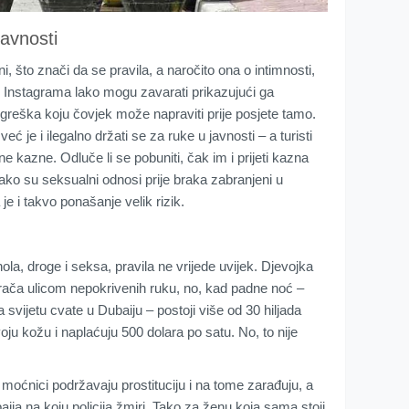
javnosti
 što znači da se pravila, a naročito ona o intimnosti,
s Instagrama lako mogu zavarati prikazujući ga
 greška koju čovjek može napraviti prije posjete tamo.
eć je i ilegalno držati se za ruke u javnosti – a turisti
ne kazne. Odluče li se pobuniti, čak im i prijeti kazna
 kako su seksualni odnosi prije braka zabranjeni u
e i takvo ponašanje velik rizik.
ola, droge i seksa, pravila ne vrijede uvijek. Djevojka
rača ulicom nepokrivenih ruku, no, kad padne noć –
a svijetu cvate u Dubaiju – postoji više od 30 hiljada
oju kožu i naplaćuju 500 dolara po satu. No, to nije
 moćnici podržavaju prostituciju i na tome zarađuju, a
ubaija na koju policija žmiri. Tako za ženu koja sama stoji