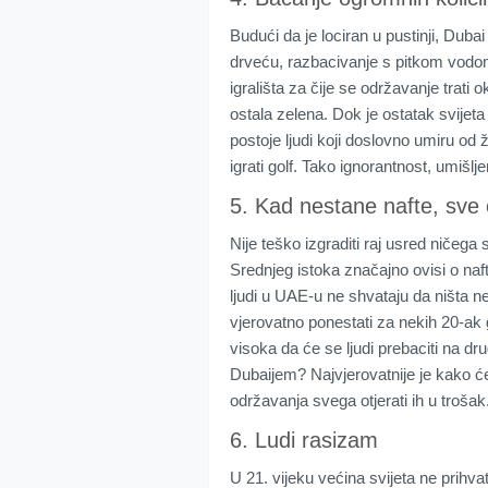
Budući da je lociran u pustinji, Dub
drveću, razbacivanje s pitkom vodom 
igrališta za čije se održavanje trati
ostala zelena. Dok je ostatak svijet
postoje ljudi koji doslovno umiru od
igrati golf. Tako ignorantnost, umišlj
5. Kad nestane nafte, sve 
Nije teško izgraditi raj usred ničega 
Srednjeg istoka značajno ovisi o naft
ljudi u UAE-u ne shvataju da ništa ne
vjerovatno ponestati za nekih 20-ak god
visoka da će se ljudi prebaciti na dr
Dubaijem? Najvjerovatnije je kako će 
održavanja svega otjerati ih u trošak
6. Ludi rasizam
U 21. vijeku većina svijeta ne prihv