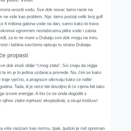
ai mora uvoziti vodu. Sve dok novac tamo raste na
ne vide kao problem. Npr. tamo postoji velik broj golf
 oko 4 miliona galona vode na dan, samo kako bi trava
a okrenut ogromnim nestašicama pitke vode i zaista
 žeđi, za to ne mare u Dubaiju sve dok mogu na miru
enost i taština savršeno opisuju tu stranu Dubaija.
će propasti
sve dok imaš obilje “crnog zlata”. Svi znaju da regija
i te im je to jedina uzdanica privrede. No, čini se kako
 traje vječno, a prognoze otkrivaju kako će nafte
ina. Tada, ili je neće biti dovoljno ili će cijena biti tako
uge izvore energije. A što će se onda dogoditi s
njihov zlatni mjehurić eksplodirati, a skupi troškovi
.
ata više rasizam kao normu. Ipak, ljudski je rod spreman