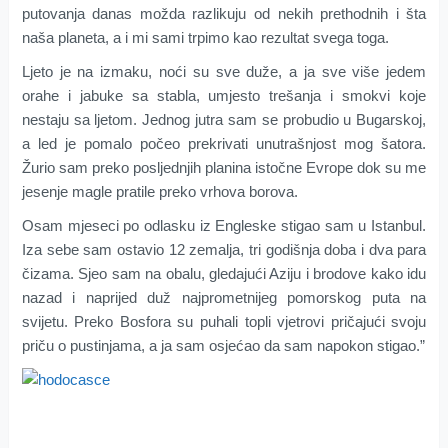
putovanja
danas
možda
razlikuju od
nekih
prethodnih
i šta
naša planeta
, a
i
mi sami
trpimo
kao rezultat svega toga
.
Ljeto
je
na izmaku,
noći
su
sve duže
,
a ja
sve više
jedem
orahe i
jabuke
sa stabla
,
umjesto
trešanja
i smokvi
koje
nestaju sa ljetom
.
Jednog jutra
sam se probudio u Bugarskoj
,
a led je pomalo počeo prekrivati
unutrašnjost
mog šatora
.
Žurio sam
preko
posljednjih
planina
istočne Evrope
dok su me
jesenje
magle
pratile
preko
vrhova
borova
.
Osam
mjeseci po odlasku iz
Engleske
stigao sam u
Istanbul.
Iza sebe sam ostavio
12 zemalja
,
tri godišnja doba
i
dva para
čizama.
Sjeo sam
na obalu
,
gledajući
Aziju i
brodove
kako idu
nazad
i naprijed
duž
najprometnijeg pomorskog puta
na
svijetu
.
P
reko
Bosfora su
puhali
topli vjetrovi
pričajući svoju
priču o
pustinjama
,
a ja sam osjećao
da
sam
napokon
stigao
.”