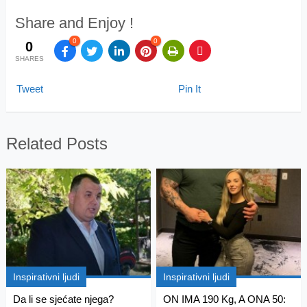
Share and Enjoy !
0
0
0
SHARES
Tweet
Pin It
Related Posts
Inspirativni ljudi
Inspirativni ljudi
Da li se sjećate njega?
ON IMA 190 Kg, A ONA 50: