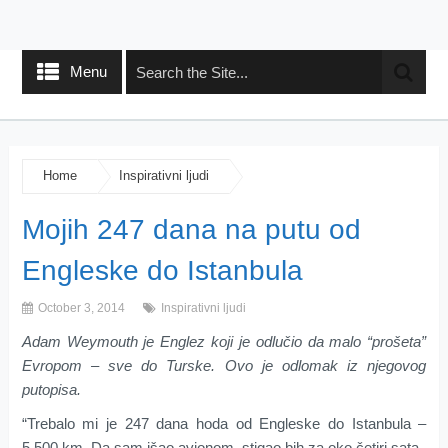
Menu
Home
Inspirativni ljudi
Mojih 247 dana na putu od
Engleske do Istanbula
October 3, 2014
Inspirativni ljudi
Adam Weymouth je Englez koji je odlučio da malo “prošeta”
Evropom – sve do Turske. Ovo je odlomak iz njegovog
putopisa.
“Trebalo mi je
247 dana
hoda
od Engleske do
Istanbula –
5.500
k
m
.
Da sam išao avionom, stigao bih za
oko četiri sata
.