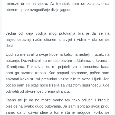
mimoze
drhte
na vjetru
. Za trenutak sam se
zaustavio
da
uberem i
prve
ovogodišnje
divlje
jagode
.
Jedna od ideja
vodilja
mog putovanja
bila
je da se na
najjednostavniji
način
otisnem u svijet
i vidim
–
šta će se
desiti
.
Ljudi su me zvali u svoje
kuće na
kafu
, n
a
nedjeljni ručak
,
na
noćenje
.
Dozvoljavali su mi
da spavam
u
štalama
,
crkvama
i
džamijama
.
Pokazivali su mi
prijateljstvo
u trenucima
kada
sam
ga
stvarno
trebao
.
Kao
potpuni neznanac
,
počeo sam
shvatati
kako su mi presudno važne bile
te veze
i ljudi
. Jer,
p
očeo sam
se pitati
hoće li
želja za vlastitom sigurnošću
ljude
odvratiti od
otvorenosti prema
strancu
.
Jasno mi je da
ne može svako
tek tako odlučiti
i krenuti
pješice
na
ovako
dugo putovanje
.
Ja sam
ispričao
svoju priču
samo da bi
oživio
ideje o tome šta je
moguće
,
koliko
se