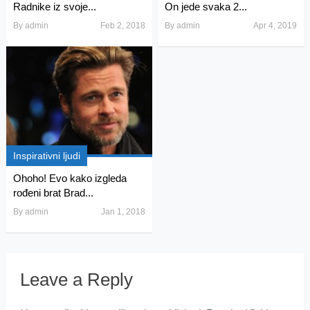
Radnike iz svoje...
On jede svaka 2...
By
admin
Feb 2, 2018
By
admin
Apr 4, 2019
Inspirativni ljudi
Ohoho! Evo kako izgleda
rođeni brat Brad...
By
admin
Jan 1, 2018
Leave a Reply