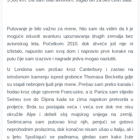
P
utovanje
je bilo
važno za mene
,
htio
sam
da
vidim da li
je
moguće iskusiti
avanturu upoznavanja drugih zemalja
bez
avionskog
leta
.
Početkom
2010. dok
drveć
e još nije ni
izlistalo,
napustio
sam
svoj ​​dom
i napravio
prve korake
na
putu
čije
sam
izazove
i nagrade
jedva
mogao naslutiti
.
Iz
Londona
sam
prošao kroz
Canterbury
i zastao
na
istrošenom
kamenju
ispred grobnice
Thomasa
Becketta
gdje
su
stajali
nebrojeni
ljudi
prije mene
.
Prešao sam
preko
kanala i
hodao
kroz
oluje
sjeverne
Francuske
,
a
iz Pariza
sam
slijedio
Seineu
sve do
Dijona
kada se
zima
napokon
pretvorila u
proljeće
.
Brda
su postajala veća i veća
sve
dok
me
nisu
okružile
Alpe
i debeli sloj
majskog snijega na zemlji
.
Sedmicama
sam
putovao kroz
njih
,
penjući
se
gotovo
neprohodnim
prolazima
,
dok konačno
nisam
ušao
u
Italiju
,
ali i
u
ljeto
.
Spuštajući se
padinama
, gledao sam kako
žute