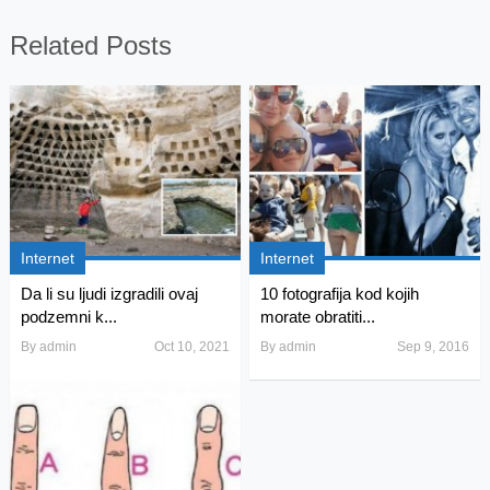
Related Posts
Internet
Internet
Da li su ljudi izgradili ovaj
10 fotografija kod kojih
podzemni k...
morate obratiti...
By
admin
Oct 10, 2021
By
admin
Sep 9, 2016