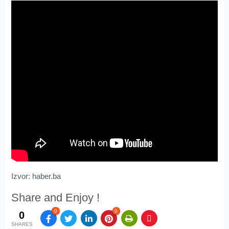
Izvor: haber.ba
Share and Enjoy !
0
0
0
SHARES