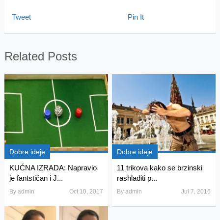
Tweet
Pin It
Related Posts
Dobre ideje
Dobre ideje
KUĆNA IZRADA: Napravio
11 trikova kako se brzinski
je fantstičan i J...
rashladiti p...
By
admin
Oct 10, 2017
By
admin
Jul 7, 2016