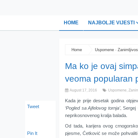
HOME
NAJBOLJE VIJESTI
Home
Uspomene
·
Zanimljivos
Ma ko je ovaj simp
veoma popularan p
August 17, 2016
Uspomene
,
Zanim
Kada je prije desetak godina otpj
Tweet
‘Pogled sa Ajfelovog tornja’
, Sergej
neprikosnovenog kralja balada.
Od tada, karijera ovog crnogors
Pin It
pjesme, Ćetković se može pohvaliti