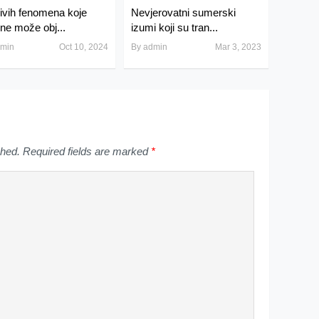
zivih fenomena koje
Nevjerovatni sumerski
 ne može obj...
izumi koji su tran...
min
Oct 10, 2024
By
admin
Mar 3, 2023
shed.
Required fields are marked
*