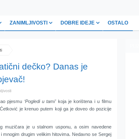
ZANIMLJIVOSTI
DOBRE IDEJE
OSTALO
PLI
ti
atični dečko? Danas je
jevač!
ljivosti
evao pjesmu
‘Pogledi u tami’
koja je korištena i u filmu
 Ćetković je krenuo putem koji ga je doveo do pozicije
kog muzičara je u stalnom usponu, a osim navedene
 i mnogim drugim velikim hitovima. Nedavno se Sergej