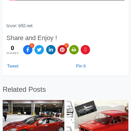
Izvor: b92.net
Share and Enjoy !
0
0
0
SHARES
Tweet
Pin It
Related Posts