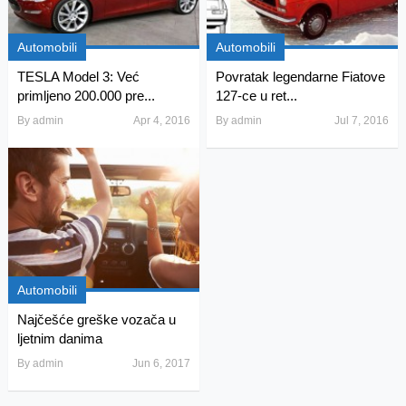
Automobili
Automobili
TESLA Model 3: Već
Povratak legendarne Fiatove
primljeno 200.000 pre...
127-ce u ret...
By
admin
Apr 4, 2016
By
admin
Jul 7, 2016
Automobili
Najčešće greške vozača u
ljetnim danima
By
admin
Jun 6, 2017