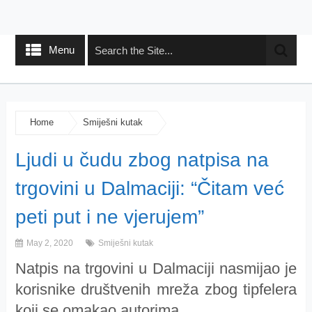
Menu
Home
Smiješni kutak
Ljudi u čudu zbog natpisa na
trgovini u Dalmaciji: “Čitam već
peti put i ne vjerujem”
May 2, 2020
Smiješni kutak
Natpis na trgovini u Dalmaciji nasmijao je
korisnike društvenih mreža zbog tipfelera
koji se omakao autorima.