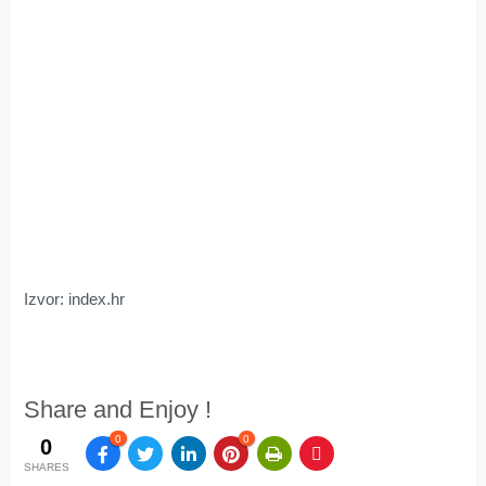
Izvor: index.hr
Share and Enjoy !
0
0
0
SHARES