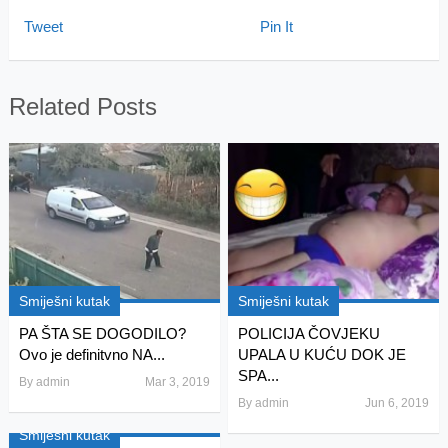
Tweet
Pin It
Related Posts
Smiješni kutak
Smiješni kutak
PA ŠTA SE DOGODILO?
POLICIJA ČOVJEKU
Ovo je definitvno NA...
UPALA U KUĆU DOK JE
SPA...
By
admin
Mar 3, 2019
By
admin
Jun 6, 2019
Smiješni kutak