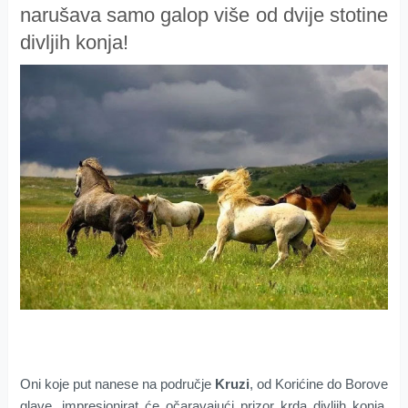
narušava samo galop više od dvije stotine
divljih konja!
Oni koje put nanese na područje
Kruzi
, od Korićine do Borove
glave, impresionirat će očaravajući prizor krda divljih konja,