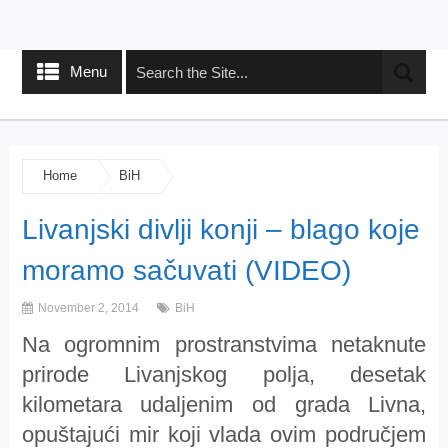
Menu
Home
BiH
Livanjski divlji konji – blago koje
moramo sačuvati (VIDEO)
November 2, 2014
BiH
Na ogromnim prostranstvima netaknute
prirode Livanjskog polja, desetak
kilometara udaljenim od grada Livna,
opuštajući mir koji vlada ovim područjem