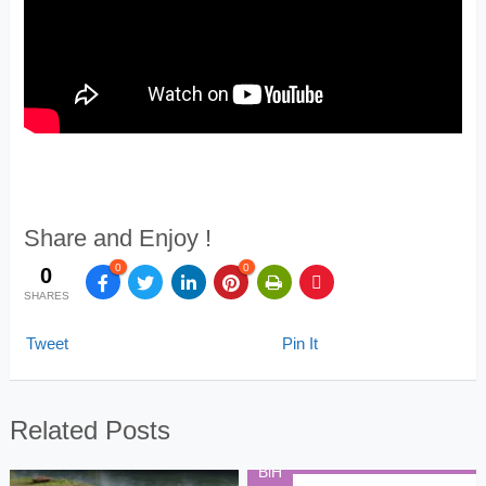
Share and Enjoy !
0
0
0
SHARES
Tweet
Pin It
Related Posts
BiH