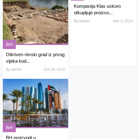
Kompanija Klas uskoro
otkupljuje proizvo...
By
admin
Mar 3, 2014
BiH
Otkriven rimski grad iz prvog
vijeka kod...
By
admin
Oct 10, 2016
BiH
BH proizvodi u