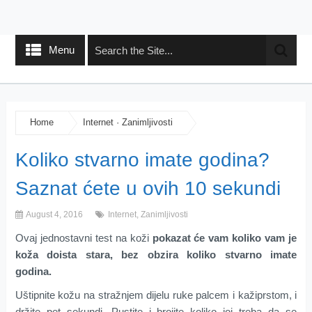
Menu
Home
Internet
·
Zanimljivosti
Koliko stvarno imate godina?
Saznat ćete u ovih 10 sekundi
August 4, 2016
Internet
,
Zanimljivosti
Ovaj jednostavni test na koži
pokazat će vam koliko vam je
koža doista stara, bez obzira koliko stvarno imate
godina.
Uštipnite kožu na stražnjem dijelu ruke palcem i kažiprstom, i
držite pet sekundi. Pustite i brojite koliko joj treba da se