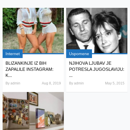
Internet
Uspomene
BLIZANKINJE IZ BIH
NJIHOVA LJUBAV JE
ZAPALILE INSTAGRAM:
POTRESLA JUGOSLAVIJU:
K...
...
By
admin
Aug 8, 2019
By
admin
May 5, 2015