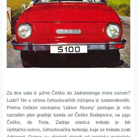
Za dva sata iz južne Češke do Jadranskoga mora vozom?
Ludo? Ne u očima čehoslovačkih inžinjera iz sedamdesetih.
Prema češkim novinama ‘Lidove Noviny’ postojao je vrlo
razrađen plan gradnje tunela od Češke Budejovice, na jugu
Češke, do Trsta. Zadnja stanica trebalo je biti
vještačko ostrvo, čehoslovačka teritorija, koja se trebala zvati
Adriaport. Ostrvo su planirali stvoriti od ostataka materijala