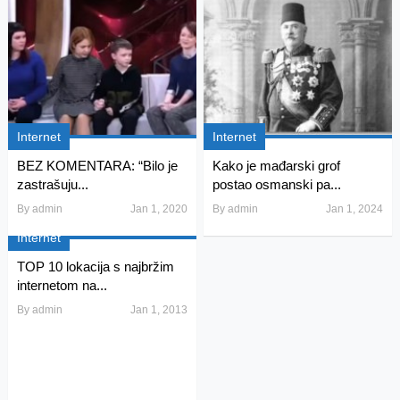
Internet
Internet
BEZ KOMENTARA: “Bilo je
Kako je mađarski grof
zastrašuju...
postao osmanski pa...
By
admin
Jan 1, 2020
By
admin
Jan 1, 2024
Internet
TOP 10 lokacija s najbržim
internetom na...
By
admin
Jan 1, 2013