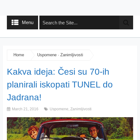
Menu
Home
Uspomene
·
Zanimljivosti
Kakva ideja: Česi su 70-ih
planirali iskopati TUNEL do
Jadrana!
March 21, 2016
Uspomene
,
Zanimljivosti