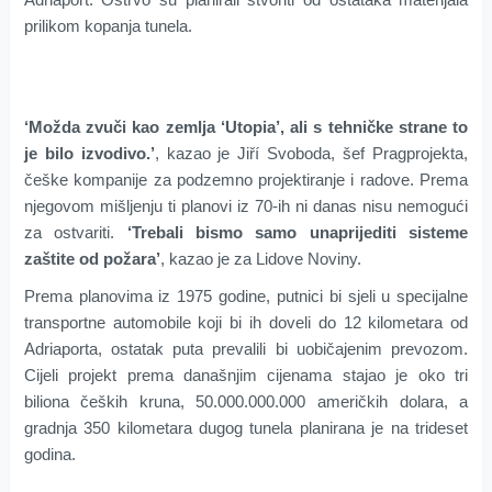
prilikom kopanja tunela.
‘Možda zvuči kao zemlja ‘Utopia’, ali s tehničke strane to
je bilo izvodivo.’
, kazao je Jiří Svoboda, šef Pragprojekta,
češke kompanije za podzemno projektiranje i radove. Prema
njegovom mišljenju ti planovi iz 70-ih ni danas nisu nemogući
za ostvariti.
‘Trebali bismo samo unaprijediti sisteme
zaštite od požara’
, kazao je za Lidove Noviny.
Prema planovima iz 1975 godine, putnici bi sjeli u specijalne
transportne automobile koji bi ih doveli do 12 kilometara od
Adriaporta, ostatak puta prevalili bi uobičajenim prevozom.
Cijeli projekt prema današnjim cijenama stajao je oko tri
biliona čeških kruna, 50.000.000.000 američkih dolara, a
gradnja 350 kilometara dugog tunela planirana je na trideset
godina.