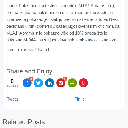
Inače, Pakistanci su testirali i američki M1A1 Abrams, koji,
prema izjavama pakistanskih oficira imao brojne zastoje i
kvarove, a pokazao je i slabiju preciznost vatre iz topa. Neki
pakistanski funkcioneri su kazali jugoslovenskim oficirima da
M1A1 ’Abrams’ nije pokazao više od 10% onoga što je
pokazao M-84A, pa su jugoslovenski tenk zavoljeli kao svoj.
Izvor: express.24sata.hr
Share and Enjoy !
0
0
0
SHARES
Tweet
Pin It
Related Posts