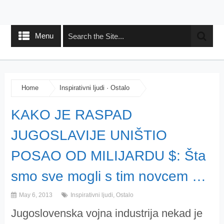
Menu
Home
Inspirativni ljudi
·
Ostalo
KAKO JE RASPAD
JUGOSLAVIJE UNIŠTIO
POSAO OD MILIJARDU $: Šta
smo sve mogli s tim novcem …
May 6, 2013
Inspirativni ljudi
,
Ostalo
Jugoslovenska vojna industrija nekad je