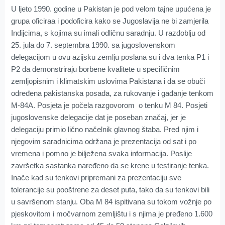
U ljeto 1990. godine u Pakistan je pod velom tajne upućena je
grupa oficiraa i podoficira kako se Jugoslavija ne bi zamjerila
Indijcima, s kojima su imali odličnu saradnju. U razdoblju od
25. jula do 7. septembra 1990. sa jugoslovenskom
delegacijom u ovu azijsku zemlju poslana su i dva tenka P1 i
P2 da demonstriraju borbene kvalitete u specifičnim
zemljopisnim i klimatskim uslovima Pakistana i da se obuči
određena pakistanska posada, za rukovanje i gađanje tenkom
M-84A. Posjeta je počela razgovorom o tenku M 84. Posjeti
jugoslovenske delegacije dat je poseban značaj, jer je
delegaciju primio lično načelnik glavnog štaba. Pred njim i
njegovim saradnicima održana je prezentacija od sat i po
vremena i pomno je bilježena svaka informacija. Poslije
završetka sastanka naređeno da se krene u testiranje tenka.
Inače kad su tenkovi pripremani za prezentaciju sve
tolerancije su pooštrene za deset puta, tako da su tenkovi bili
u savršenom stanju. Oba M 84 ispitivana su tokom vožnje po
pjeskovitom i močvarnom zemljištu i s njima je pređeno 1.600