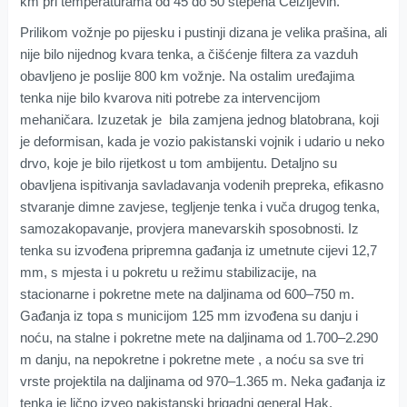
km pri temperaturama od 45 do 50 stepena Celzijevih.
Prilikom vožnje po pijesku i pustinji dizana je velika prašina, ali
nije bilo nijednog kvara tenka, a čišćenje filtera za vazduh
obavljeno je poslije 800 km vožnje. Na ostalim uređajima
tenka nije bilo kvarova niti potrebe za intervencijom
mehaničara. Izuzetak je bila zamjena jednog blatobrana, koji
je deformisan, kada je vozio pakistanski vojnik i udario u neko
drvo, koje je bilo rijetkost u tom ambijentu. Detaljno su
obavljena ispitivanja savladavanja vodenih prepreka, efikasno
stvaranje dimne zavjese, tegljenje tenka i vuča drugog tenka,
samozakopavanje, provjera manevarskih sposobnosti. Iz
tenka su izvođena pripremna gađanja iz umetnute cijevi 12,7
mm, s mjesta i u pokretu u režimu stabilizacije, na
stacionarne i pokretne mete na daljinama od 600–750 m.
Gađanja iz topa s municijom 125 mm izvođena su danju i
noću, na stalne i pokretne mete na daljinama od 1.700–2.290
m danju, na nepokretne i pokretne mete , a noću sa sve tri
vrste projektila na daljinama od 970–1.365 m. Neka gađanja iz
tenka je lično izveo pakistanski brigadni general Hak.