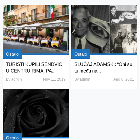
Ostalo
Ostalo
TURISTI KUPILI SENDVIČ
SLUČAJ ADAMSKI: “Oni su
U CENTRU RIMA, PA...
tu među na...
By
admin
Nov 11, 2019
By
admin
Aug 8, 2021
Ostalo