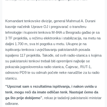
Komandant tenkovske divizije, general Mahmud A. Durani
kasnije načelnik Uprave OJ i pregovarač o transferu
tehnologije i kupovini tenkova M-84A u Beogradu gađao je sa
3 TF projektila, u režimu elektronika i stabilizacija, na metu na
daljini 1.700 m, sva tri pogotka u metu. Ukupno je na
ispitivanju tenkova i uvježbavanju pakistanskih posada
ispaljeno 117 projektila. Takođe, od svih radio-stanica s kojima
su pakistanski tenkovi trebali biti opremljeni najbolje se
pokazala jugoslovenska radio stanica, Čajevac, RUT-1,
odnosno PD9 te su odmah počele neke narudžbe za tu radio
stanicu.
“Upoznat sam s rezultatima ispitivanja, i nakon uvida u
tenk, mogu reći da imate odličan tenk. Nastojat ćemo da
ga što prije dobijemo”
, rekao je tadašnji pakistanski ministar
odbrane.