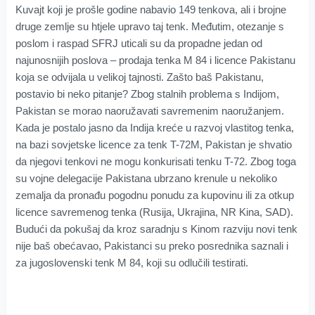
Kuvajt koji je prošle godine nabavio 149 tenkova, ali i brojne
druge zemlje su htjele upravo taj tenk. Međutim, otezanje s
poslom i raspad SFRJ uticali su da propadne jedan od
najunosnijih poslova – prodaja tenka M 84 i licence Pakistanu
koja se odvijala u velikoj tajnosti. Zašto baš Pakistanu,
postavio bi neko pitanje? Zbog stalnih problema s Indijom,
Pakistan se morao naoružavati savremenim naoružanjem.
Kada je postalo jasno da Indija kreće u razvoj vlastitog tenka,
na bazi sovjetske licence za tenk T-72M, Pakistan je shvatio
da njegovi tenkovi ne mogu konkurisati tenku T-72. Zbog toga
su vojne delegacije Pakistana ubrzano krenule u nekoliko
zemalja da pronađu pogodnu ponudu za kupovinu ili za otkup
licence savremenog tenka (Rusija, Ukrajina, NR Kina, SAD).
Budući da pokušaj da kroz saradnju s Kinom razviju novi tenk
nije baš obećavao, Pakistanci su preko posrednika saznali i
za jugoslovenski tenk M 84, koji su odlučili testirati.