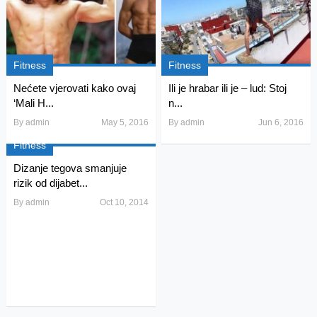
Fitness
Fitness
Nećete vjerovati kako ovaj
Ili je hrabar ili je – lud: Stoj
‘Mali H...
n...
By
admin
May 5, 2016
By
admin
Jun 6, 2016
Fitness
Dizanje tegova smanjuje
rizik od dijabet...
By
admin
Oct 10, 2014