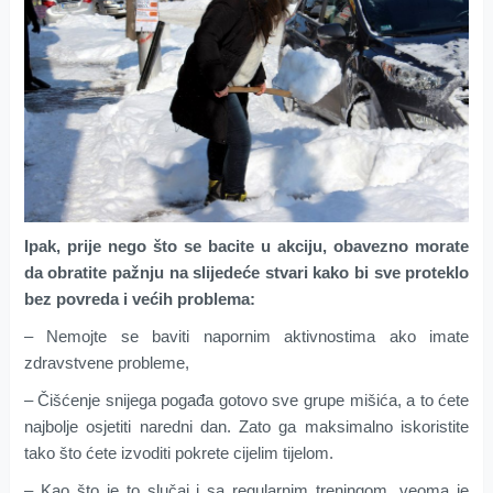
Ipak, prije nego što se bacite u akciju, obavezno morate
da obratite pažnju na slijedeće stvari kako bi sve proteklo
bez povreda i većih problema:
– Nemojte se baviti napornim aktivnostima ako imate
zdravstvene probleme,
– Čišćenje snijega pogađa gotovo sve grupe mišića, a to ćete
najbolje osjetiti naredni dan. Zato ga maksimalno iskoristite
tako što ćete izvoditi pokrete cijelim tijelom.
– Kao što je to slučaj i sa regularnim treningom, veoma je