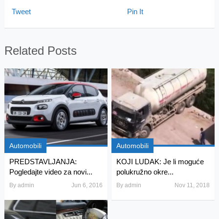
Tweet
Pin It
Related Posts
Automobili
Automobili
PREDSTAVLJANJA:
KOJI LUDAK: Je li moguće
Pogledajte video za novi...
polukružno okre...
By
admin
Jun 6, 2016
By
admin
Nov 11, 2018