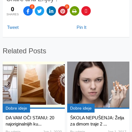
0
0
0
SHARES
Tweet
Pin It
Related Posts
Dobre ideje
Dobre ideje
DA VAM OČI STANU: 20
ŠKOLA NEPUŠENJA: Želja
najoriginalnijih ku...
za dimom traje 2 ...
By
admin
Jan 1, 2020
By
admin
Jan 1, 2017