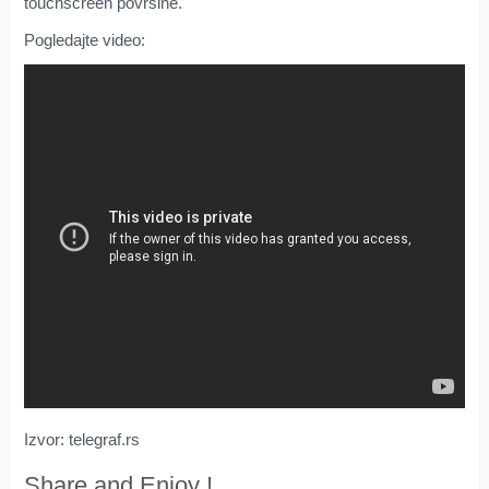
touchscreen površine.
Pogledajte video:
Izvor: telegraf.rs
Share and Enjoy !