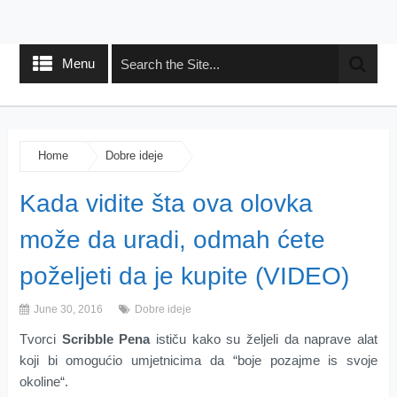
Menu
Home
Dobre ideje
Kada vidite šta ova olovka
može da uradi, odmah ćete
poželjeti da je kupite (VIDEO)
June 30, 2016
Dobre ideje
Tvorci
Scribble Pena
ističu kako su željeli da naprave alat
koji bi omogućio umjetnicima da “boje pozajme is svoje
okoline“.