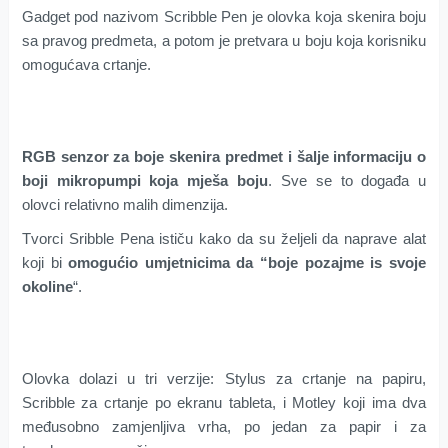
Gadget pod nazivom Scribble Pen je olovka koja skenira boju
sa pravog predmeta, a potom je pretvara u boju koja korisniku
omogućava crtanje.
RGB senzor za boje skenira predmet i šalje informaciju o
boji mikropumpi koja mješa boju
. Sve se to događa u
olovci relativno malih dimenzija.
Tvorci Sribble Pena ističu kako da su željeli da naprave alat
koji bi
omogućio umjetnicima da “boje pozajme is svoje
okoline
“.
Olovka dolazi u tri verzije: Stylus za crtanje na papiru,
Scribble za crtanje po ekranu tableta, i Motley koji ima dva
međusobno zamjenljiva vrha, po jedan za papir i za